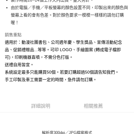
製作時間10~14個工作天內出貨。量大另計。
付款後全家取貨
結帳頁面，進行簡訊認證並確認金額後，即可完成結帳。
２．訂單成立數日內，您將收到繳費通知簡訊。
由於電腦／手機／平板螢幕的顏色設置不同，印製出來的顏色與
每筆NT$65，滿NT$2,000(含以上)免運費
３．收到繳費通知簡訊後14天內，點擊此簡訊中的連結，可透過四大超商／
螢幕上看的會有色差。對於顏色要求一模模一樣樣的請勿訂購
ATM／網路銀行／等多元方式進行付款，方視為交易完成。
7-11付款取貨
※ 請注意：結帳手續完成當下不需立刻繳費，但若您需要取消訂單，請聯絡
喔！
每筆NT$65，滿NT$2,000(含以上)免運費
購買商品的店家。未經商家同意取消之訂單仍視為有效，需透過AFTEE先享
後付繳納相關費用。
銷售重點
付款後7-11取貨
※ 交易是否成功請以「AFTEE先享後付 」之結帳頁面顯示為準，若有關於
適用於：動漫社團書包、公司週年慶、學生獎品、宣傳活動紀念
是否繳費成功／繳費後需取消欲退款等相關疑問，請聯繫「AFTEE先享後付
每筆NT$65，滿NT$2,000(含以上)免運費
客戶支援中心」
https://netprotections.freshdesk.com/support/home
品、促銷禮贈品...等等。可印 LOGO、手繪圖案 (轉成電子檔即
可)，印刷機器直噴，不需分色打版。
宅配
【注意事項】
送禮自用皆宜。
１．透過由恩沛科技股份有限公司提供之「AFTEE先享後付」服務完成之交
每筆NT$180，滿NT$10,000(含以上)免運費
易，需依本服務之必要範圍內提供個人資料，並將交易相關給付款項請求債
系統設定最多只能購買50個。若要訂購超過50個請告知我們。
權轉讓予恩沛科技股份有限公司。
郵寄
手工印製及車工需要一定的時間，急件請勿訂購。
２．關於個人資料處理事宜，請瀏覽以下網址：
每筆NT$100
https://aftee.tw/terms/#terms3
３．未成年的使用者請事先徵得法定代理人或監護人之同意方可使用
「AFTEE先享後付」，若未經同意申辦者引起之損失，本公司不負相關責
任。
詳細說明
相關推薦
４．使用「AFTEE先享後付」時，將依據個別帳號之用戶狀況，依本公司即
時審查核予不同之上限額度；若仍有額度不足之情形，本公司將視審查結果
請求用戶進行身份認證。
５．嚴禁一人註冊多個帳號或使用他人資訊註冊。若發現惡意使用之情形，
恩沛科技股份有限公司將有權停止該用戶之使用額度並採取法律行動。
解析度300dpi／JPG檔案格式