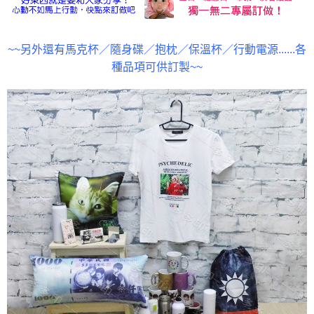
~~另外還有馬克杯／隨身碟／抱枕／保溫杯／行動電源......各
種品項可供訂製~~