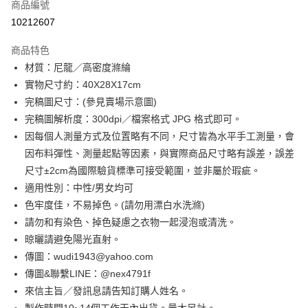
商品編號
超商取貨付款
10212607
LINE Pay
商品特色
Apple Pay
材質：尼龍／高密度滌綸
實物尺寸約：40X28X17cm
街口支付
完稿圖尺寸：(參見賣場示意圖)
悠遊付
完稿圖解析度：300dpi／檔案格式 JPG 格式即可。
因每個人測量方式及位置略有不同，尺寸皆為水平手工測量，會
全盈+PAY
因布料彈性、測量起點等因素，與實際商品尺寸略有誤差，誤差
AFTEE先享後付
尺寸±2cm為國際驗貨標準可接受範圍，並非屬於瑕疵。
相關說明
適用性別：中性/男女均可
【關於「AFTEE先享後付」】
色牢度佳，不易掉色。(請勿用漂白水洗滌)
ATM付款
AFTEE先享後付是「在收到商品之後才付款」的支付方式。 讓您購物簡單
請勿和有染色、掉色疑慮之衣物一起浸泡或清洗。
便利好安心！
１．簡單：不需註冊會員、不需綁卡、不需儲值。
晾曬請避免陽光直射。
運送方式
２．便利：只要手機號碼，簡訊認證，即可結帳。
傳圖：wudi1943@yahoo.com
３．安心：先確認商品／服務後，再付款。
全家付款取貨
傳圖&聯繫LINE：@nex4791f
每筆NT$65，滿NT$2,000(含以上)免運費
【「AFTEE先享後付」結帳流程】
來信主旨／發訊息請告知訂購人姓名。
１．於結帳方式選擇「AFTEE先享後付」後，將跳轉至「AFTEE先享後付」