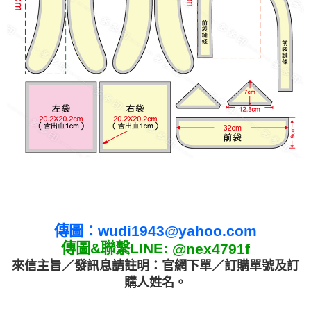
傳圖：
wudi1943@yahoo.com
傳圖&聯繫LINE:
@nex4791f
來信主旨／發訊息請註明：官網下單／訂購單號及訂
購人姓名。