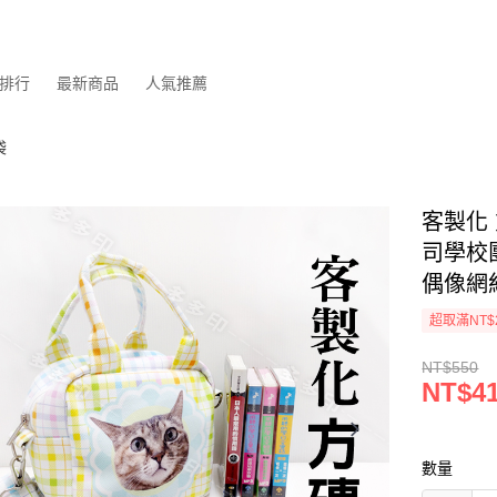
排行
最新商品
人氣推薦
袋
客製化 
司學校
偶像網
超取滿NT$
NT$550
NT$4
數量