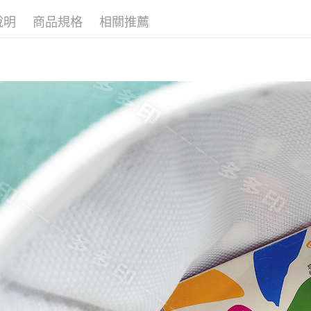
【注意事
宅配
１．透過由
說明
商品規格
相關推薦
交易，需
每筆NT$1
求債權轉
２．關於
郵寄
https://aft
每筆NT$1
３．未成
「AFTE
任。
４．使用「
即時審查
結果請求
５．嚴禁
形，恩沛
動。