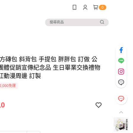
0
方磚包 斜背包 手提包 胖胖包 訂做 公
團體促銷宣傳紀念品 生日畢業交換禮物
紅動漫周邊 訂製
2,000免運
10