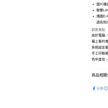
全盈+PAY
圖片確
聯繫LIN
AFTEE先
傳圖E-
相關說明
【關於「A
請告知
ATM付款
AFTEE
銷售重點
便利好安
１．簡單
由於電腦
２．便利
運送方式
幕上看的會
３．安心
系統設定最
全家付款
【「AFT
手工印製
每筆NT$6
１．於結帳
色牢度佳，
付」結帳
付款後全
２．訂單
３．收到繳
每筆NT$6
／ATM／
商品相關分
※ 請注意
7-11付款
絡購買商品
◆客製化
先享後付
每筆NT$6
分享
※ 交易是
是否繳費成
付款後7-1
付客戶支
每筆NT$6