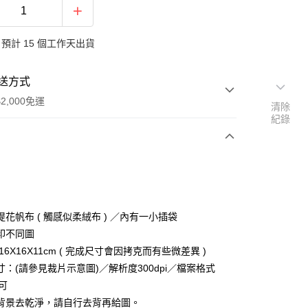
預計 15 個工作天出貨
送方式
2,000免運
清除
紀錄
次付款
付款
花帆布 ( 觸感似柔絨布 ) ／內有一小插袋
印不同圖
16X16X11cm ( 完成尺寸會因拷克而有些微差異 )
寸：(請參見裁片示意圖)／解析度300dpi／檔案格式
即可
背景去乾淨，請自行去背再給圖。