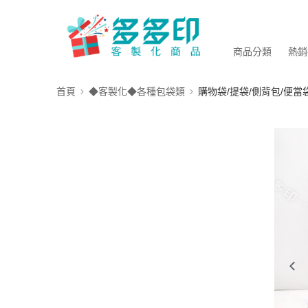
商品分類
熱銷
首頁
◆客製化◆各種包袋類
購物袋/提袋/側背包/便當