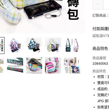
訂製商品：
付款與運
超取滿NT$
付款方式
商品特色
信用卡一
商品編號
10840063
超商取貨
商品特色
LINE Pay
材質：提
雙面可
Apple Pay
成品約 
街口支付
完稿尺
JPG 
悠遊付
如希望