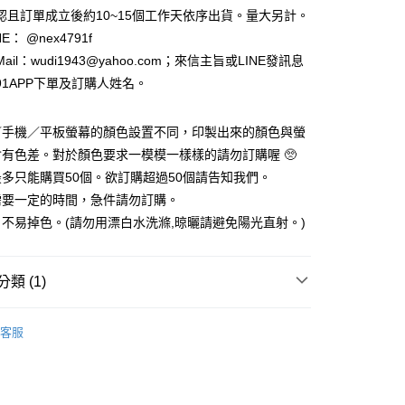
認且訂單成立後約10~15個工作天依序出貨。量大另計。
E： @nex4791f
享後付
Mail：wudi1943@yahoo.com；來信主旨或LINE發訊息
FTEE先享後付」】
91APP下單及訂購人姓名。
先享後付是「在收到商品之後才付款」的支付方式。 讓您購物簡單
心！
：不需註冊會員、不需綁卡、不需儲值。
／手機／平板螢幕的顏色設置不同，印製出來的顏色與螢
：只要手機號碼，簡訊認證，即可結帳。
有色差。對於顏色要求一模模一樣樣的請勿訂購喔 🥺
：先確認商品／服務後，再付款。
多只能購買50個。欲訂購超過50個請告知我們。
取貨
EE先享後付」結帳流程】
需要一定的時間，急件請勿訂購。
5，滿NT$2,000(含以上)免運費
方式選擇「AFTEE先享後付」後，將跳轉至「AFTEE先享後
不易掉色。(請勿用漂白水洗滌,晾曬請避免陽光直射。)
頁面，進行簡訊認證並確認金額後，即可完成結帳。
家取貨
成立數日內，您將收到繳費通知簡訊。
費通知簡訊後14天內，點擊此簡訊中的連結，可透過四大超商
5，滿NT$2,000(含以上)免運費
網路銀行／等多元方式進行付款，方視為交易完成。
類 (1)
：結帳手續完成當下不需立刻繳費，但若您需要取消訂單，請聯
取貨
的店家。未經商家同意取消之訂單仍視為有效，需透過AFTEE
◆各種包袋類
購物袋/提袋/側背包/便當袋
繳納相關費用。
5，滿NT$2,000(含以上)免運費
客服
否成功請以「AFTEE先享後付 」之結帳頁面顯示為準，若有關於
功／繳費後需取消欲退款等相關疑問，請聯繫「AFTEE先享後
1取貨
援中心」
https://netprotections.freshdesk.com/support/home
5，滿NT$2,000(含以上)免運費