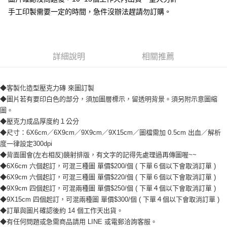
付款後全家取貨
手工印製需要一定的時間，急件沒辦法趕請勿訂購。
【「AFTEE先享後付」結帳流程】
１．於結帳方式選擇「AFTEE先享後付」後，將跳轉至「AFTEE先享後付」
每筆NT$65，滿NT$2,000(含以上)免運費
結帳頁面，進行簡訊認證並確認金額後，即可完成結帳。
２．訂單成立數日內，您將收到繳費通知簡訊。
7-11付款取貨
３．收到繳費通知簡訊後14天內，點擊此簡訊中的連結，可透過四大超商／
詳細說明
相關推薦
每筆NT$65，滿NT$2,000(含以上)免運費
ATM／網路銀行／等多元方式進行付款，方視為交易完成。
※ 請注意：結帳手續完成當下不需立刻繳費，但若您需要取消訂單，請聯絡
付款後7-11取貨
購買商品的店家。未經商家同意取消之訂單仍視為有效，需透過AFTEE先享
後付繳納相關費用。
◆客製化造型壓克力磚 來圖訂製
每筆NT$65，滿NT$2,000(含以上)免運費
※ 交易是否成功請以「AFTEE先享後付 」之結帳頁面顯示為準，若有關於
◆圖片若有要印白色的部分，須加圖層標示，留透明背景。須另附示意圖縮
是否繳費成功／繳費後需取消欲退款等相關疑問，請聯繫「AFTEE先享後付
宅配
圖。
客戶支援中心」
https://netprotections.freshdesk.com/support/home
◆壓克力成品厚度約１公分
每筆NT$180，滿NT$10,000(含以上)免運費
【注意事項】
◆尺寸：6X6cm／6X9cm／9X9cm／9X15cm／圖檔需加 0.5cm 出血／解析
１．透過由恩沛科技股份有限公司提供之「AFTEE先享後付」服務完成之交
郵寄
度一律設定300dpi
易，需依本服務之必要範圍內提供個人資料，並將交易相關給付款項請求債
每筆NT$100
◆背面圖會(左右相反)鏡射排版，有文字的記得先處理過再傳圖喔~~
權轉讓予恩沛科技股份有限公司。
◆6X6cm 六個起訂，可混三種圖 單價$200/個 ( 下單６個以下會取消訂單 )
２．關於個人資料處理事宜，請瀏覽以下網址：
https://aftee.tw/terms/#terms3
◆6X9cm 六個起訂，可混三種圖 單價$220/個 ( 下單６個以下會取消訂單 )
３．未成年的使用者請事先徵得法定代理人或監護人之同意方可使用
◆9X9cm 四個起訂，可混兩種圖 單價$250/個 ( 下單４個以下會取消訂單 )
「AFTEE先享後付」，若未經同意申辦者引起之損失，本公司不負相關責
◆9X15cm 四個起訂，可混兩種圖 單價$300/個 ( 下單４個以下會取消訂單 )
任。
◆訂單與圖片確認後約 14 個工作天出貨。
４．使用「AFTEE先享後付」時，將依據個別帳號之用戶狀況，依本公司即
◆有任何問題或急需商品請用 LINE 或電郵洽詢客服。
時審查核予不同之上限額度；若仍有額度不足之情形，本公司將視審查結果