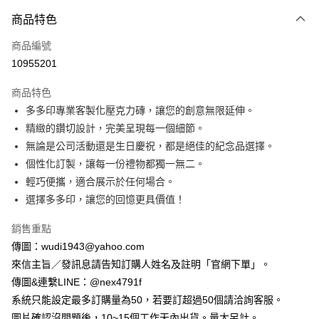
付款方式
商品特色
信用卡一次付款
商品編號
超商取貨付款
10955201
LINE Pay
商品特色
Apple Pay
多多印專業客製化壓克力磚，讓您的創意無限延伸。
精緻的鑽切設計，完美呈現每一個細節。
街口支付
無論是公司活動還是生日慶祝，都是絕佳的紀念品選擇。
悠遊付
個性化訂製，讓每一份禮物都獨一無二。
輕巧便攜，適合展示於任何場合。
全盈+PAY
選擇多多印，讓您的回憶更具價值！
AFTEE先享後付
銷售重點
相關說明
傳圖：wudi1943@yahoo.com
【關於「AFTEE先享後付」】
AFTEE先享後付是「在收到商品之後才付款」的支付方式。 讓您購物簡單
來信主旨／發訊息請告知訂購人姓名及註明「官網下單」。
運送方式
便利好安心！
傳圖&連繫LINE：@nex4791f
１．簡單：不需註冊會員、不需綁卡、不需儲值。
全家付款取貨
２．便利：只要手機號碼，簡訊認證，即可結帳。
系統只能設定最多訂購量為50，若要訂超過50個請洽詢客服。
每筆NT$65，滿NT$2,000(含以上)免運費
３．安心：先確認商品／服務後，再付款。
圖片確認沒問題後，10~15個工作天內出貨。量大另計。