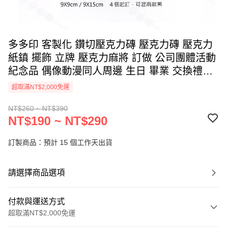
多多印 客製化 鑽切壓克力磚 壓克力磚 壓克力
紙鎮 擺飾 立牌 壓克力麻將 訂做 公司團體活動
紀念品 偶像動漫同人周邊 生日 畢業 交換禮物
紀念品 個性化 訂製
超取滿NT$2,000免運
NT$260 ~ NT$390
NT$190 ~ NT$290
訂製商品：預計 15 個工作天出貨
請選擇商品選項
付款與運送方式
超取滿NT$2,000免運