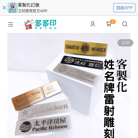
客製化訂做
開啟APP
立刻使用官方APP
0
1
/
10