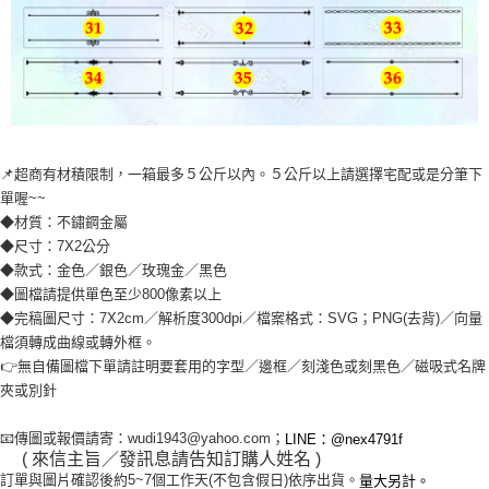
📌超商有材積限制，一箱最多５公斤以內。５公斤以上請選擇宅配或是分筆下
單喔~~
◆材質：不鏽鋼金屬
◆尺寸：7X2公分
◆款式：金色／銀色／玫瑰金／黑色
◆圖檔請提供單色至少800像素以上
◆完稿圖尺寸：7X2cm／解析度300dpi／檔案格式：SVG；PNG(去背)／向量
檔須轉成曲線或轉外框。
👉無自備圖檔下單請註明要套用的字型／邊框／刻淺色或刻黑色／磁吸式名牌
夾或別針
📧傳圖或報價請寄：wudi1943@yahoo.com；
LINE：@nex4791f
( 來信主旨／發訊息請告知訂購人姓名 )
訂單與圖片確認後約5~7個工作天(不包含假日)依序出貨。
量大另計。