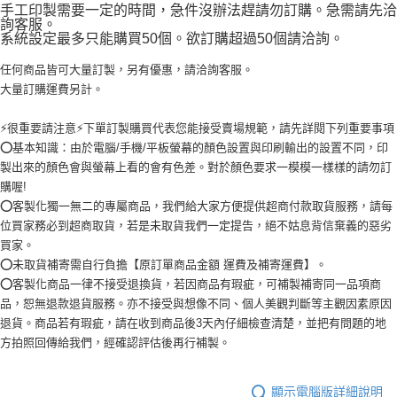
手工印製需要一定的時間，急件沒辦法趕請勿訂購。急需請先洽
詢客服。
系統設定最多只能購買50個。欲訂購超過50個請洽詢。
任何商品皆可大量訂製，另有優惠，請洽詢客服。
大量訂購運費另計。
⚡很重要請注意⚡下單訂製購買代表您能接受賣場規範，請先詳閱下列重要事項
⭕基本知識：由於電腦/手機/平板螢幕的顏色設置與印刷輸出的設置不同，印
製出來的顏色會與螢幕上看的會有色差。對於顏色要求一模模一樣樣的請勿訂
購喔!
⭕客製化獨一無二的專屬商品，我們給大家方便提供超商付款取貨服務，請每
位買家務必到超商取貨，若是未取貨我們一定提告，絕不姑息背信棄義的惡劣
買家。
⭕未取貨補寄需自行負擔【原訂單商品金額 運費及補寄運費】。
⭕客製化商品一律不接受退換貨，若因商品有瑕疵，可補製補寄同一品項商
品，恕無退款退貨服務。亦不接受與想像不同、個人美觀判斷等主觀因素原因
退貨。商品若有瑕疵，請在收到商品後3天內仔細檢查清楚，並把有問題的地
方拍照回傳給我們，經確認評估後再行補製。
顯示電腦版詳細說明