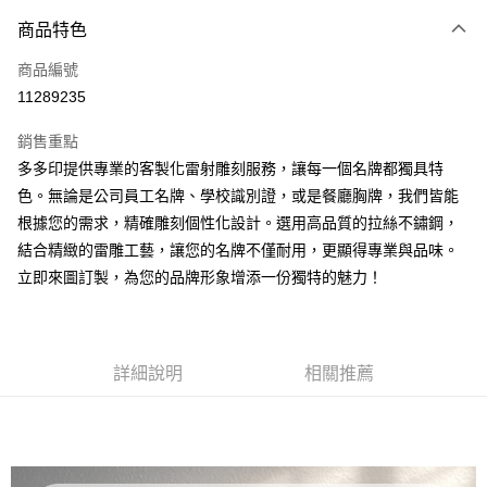
付款方式
商品特色
信用卡一次付款
商品編號
超商取貨付款
11289235
LINE Pay
銷售重點
Apple Pay
多多印提供專業的客製化雷射雕刻服務，讓每一個名牌都獨具特
色。無論是公司員工名牌、學校識別證，或是餐廳胸牌，我們皆能
街口支付
根據您的需求，精確雕刻個性化設計。選用高品質的拉絲不鏽鋼，
悠遊付
結合精緻的雷雕工藝，讓您的名牌不僅耐用，更顯得專業與品味。
立即來圖訂製，為您的品牌形象增添一份獨特的魅力！
Google Pay
全盈+PAY
AFTEE先享後付
詳細說明
相關推薦
相關說明
【關於「AFTEE先享後付」】
ATM付款
AFTEE先享後付是「在收到商品之後才付款」的支付方式。 讓您購物簡單
便利好安心！
１．簡單：不需註冊會員、不需綁卡、不需儲值。
運送方式