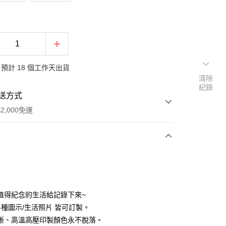
預計 18 個工作天出貨
清除
紀錄
送方式
2,000免運
次付款
付款
值得紀念的生活給記錄下來~
/各種圖示/生活照片 皆可訂製。
晰、高溫高壓印製顏色永不脫落。