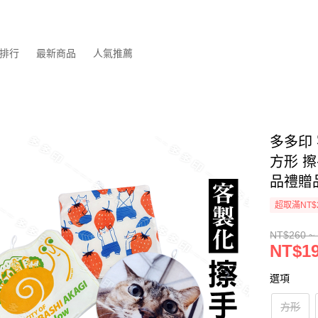
排行
最新商品
人氣推薦
多多印 
方形 
品禮贈
超取滿NT$
NT$260 ~
NT$19
選項
方形