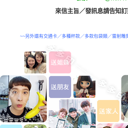
來信主旨／發訊息請告
知訂
~~另外還有交通卡／多種杯款／多款包袋類／雷射雕刻姓名