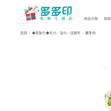
商品分類
熱銷
首頁
◆客製化◆毛巾／浴巾／拭鏡布
擦手巾