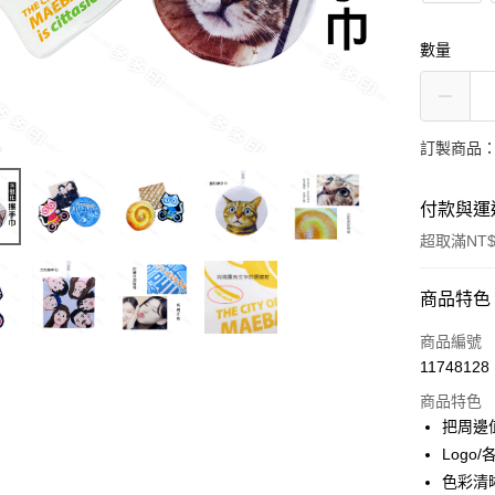
數量
訂製商品：
付款與運
超取滿NT$
付款方式
商品特色
信用卡一
商品編號
11748128
超商取貨
商品特色
LINE Pay
把周邊
Logo
Apple Pay
色彩清