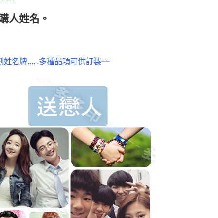
購人姓名
。
牌......多種品項可供訂製~~