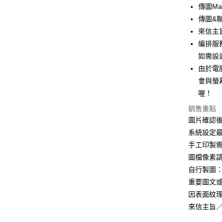
街口支付
傳圖Mai
傳圖&聯繫
悠遊付
來信主
全盈+PAY
編排服
如需設
AFTEE先
由於電
相關說明
【關於「A
會與螢
ATM付款
AFTEE
喔！
便利好安
１．簡單
銷售重點
２．便利
運送方式
圖片確認後
３．安心
系統設定最
全家付款
【「AFT
手工印製
每筆NT$6
１．於結帳
圖檔像素請
付」結帳
付款後全
２．訂單
自行製圖：2
３．收到繳
重要圖文或
每筆NT$6
／ATM／
因表面紋
※ 請注意
7-11付款
絡購買商品
來信主旨
先享後付
每筆NT$6