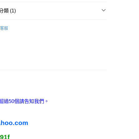
否成功請以「AFTEE先享後付 」之結帳頁面顯示為準，若有關於
功／繳費後需取消欲退款等相關疑問，請聯繫「AFTEE先享後
1取貨
類 (1)
援中心」
https://netprotections.freshdesk.com/support/home
5，滿NT$2,000(含以上)免運費
◆毛巾／浴巾／拭鏡布
項】
擦手巾
客服
恩沛科技股份有限公司提供之「AFTEE先享後付」服務完成之
依本服務之必要範圍內提供個人資料，並將交易相關給付款項請
80，滿NT$10,000(含以上)免運費
讓予恩沛科技股份有限公司。
個人資料處理事宜，請瀏覽以下網址：
ee.tw/terms/#terms3
00
年的使用者請事先徵得法定代理人或監護人之同意方可使用
E先享後付」，若未經同意申辦者引起之損失，本公司不負相關責
AFTEE先享後付」時，將依據個別帳號之用戶狀況，依本公司
核予不同之上限額度；若仍有額度不足之情形，本公司將視審查
用戶進行身份認證。
一人註冊多個帳號或使用他人資訊註冊。若發現惡意使用之情
科技股份有限公司將有權停止該用戶之使用額度並採取法律行
超過50個請告知我們。
ahoo.com
91f