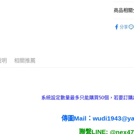
※ 交易是
是否繳費成
付款後7-1
商品相關分
付客戶支
每筆NT$6
◆客製化
【注意事
宅配
分享
１．透過由
交易，需
每筆NT$1
求債權轉
２．關於
郵寄
https://aft
每筆NT$1
３．未成
「AFTE
說明
相關推薦
任。
４．使用「
即時審查
結果請求
５．嚴禁
形，恩沛
動。
系統設定數量最多只能購買50個，若要訂購
傳圖Mail：
wudi1943@y
聯繫LINE:
@nex47