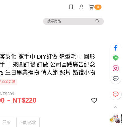
0
客製化 擦手巾 DIY訂做 造型毛巾 圓形
擦手巾 來圖訂製 訂做 公司團體廣告紀念
品 生日畢業禮物 情人節 照片 婚禮小物
2,000免運
 NT$299
0 ~ NT$220
圓形
自訂形狀