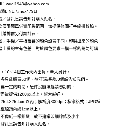
l：wudi1943@yahoo.com
LINE:@nex4791f
旨／發訊息請告知訂購人姓名。
務僅限簡單併置印製範圍，無提供修圖打字編排校稿。
計編排需另付設計費。
享後付
腦／手機／平板螢幕的顏色設置不同，印製出來的顏色
FTEE先享後付」】
幕上看的會有色差。對於顏色要求一模一樣的請勿訂購
先享後付是「在收到商品之後才付款」的支付方式。 讓您購物簡單
心！
：不需註冊會員、不需綁卡、不需儲值。
：只要手機號碼，簡訊認證，即可結帳。
，10~14個工作天內出貨。量大另計。
：先確認商品／服務後，再付款。
多只能購買50個。欲訂購超過50個請告知我們。
取貨
EE先享後付」結帳流程】
需要一定的時間，急件沒辦法趕請勿訂購。
5，滿NT$2,000(含以上)免運費
方式選擇「AFTEE先享後付」後，將跳轉至「AFTEE先享後
盡量提供1200px以上，越大越好。
頁面，進行簡訊認證並確認金額後，即可完成結帳。
家取貨
成立數日內，您將收到繳費通知簡訊。
5.4X25.4cm以內；解析度300dpi；檔案格式：JPG檔
費通知簡訊後14天內，點擊此簡訊中的連結，可透過四大超商
框線請內縮1cm以上。
5，滿NT$2,000(含以上)免運費
網路銀行／等多元方式進行付款，方視為交易完成。
理不像紙一樣細緻，故不建議印細線條及小字。
：結帳手續完成當下不需立刻繳費，但若您需要取消訂單，請聯
取貨
的店家。未經商家同意取消之訂單仍視為有效，需透過AFTEE
／發訊息請告知訂購人姓名。
繳納相關費用。
5，滿NT$2,000(含以上)免運費