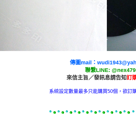
傳圖mail：wudi1943@yah
聯繫LINE: @nex479
來信主旨／發訊息請告知
訂
系統設定數量最多只能購買50個，欲訂購