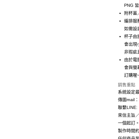
Google Pa
PNG 
附杯蓋
全盈+PAY
編排服
AFTEE先
如需設
相關說明
杯子由
【關於「A
ATM付款
會出現
AFTEE
便利好安
非瑕疵
１．簡單
由於電
２．便利
運送方式
３．安心
會與螢
訂購喔~
全家付款
【「AFT
每筆NT$6
１．於結帳
銷售重點
付」結帳
系統設定最
付款後全
２．訂單
傳圖mail：
３．收到繳
每筆NT$6
／ATM／
聯繫LINE: 
※ 請注意
7-11付款
來信主旨
絡購買商品
一個起訂
先享後付
每筆NT$6
※ 交易是
製作時間約
是否繳費成
付款後7-1
任何商品