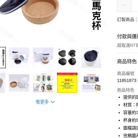
訂製商品：
付款與運
超取滿NT$
付款方式
商品特色
信用卡一
商品編號
11851873
超商取貨
商品特色
LINE Pay
提供的
看更多
材質：
Apple Pay
容量約3
街口支付
杯身約9
圖檔請提
悠遊付
完稿圖尺