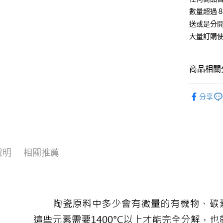
付客戶支
每筆NT$6
數量超過８
【注意事
送或是分
宅配
１．透過由
大量訂購使
交易，需
每筆NT$1
求債權轉
２．關於
https://aft
商品相關分
３．未成
「AFTE
◆客製化◆
任。
分享
４．使用「
即時審查
結果請求
５．嚴禁
形，恩沛
動。
說明
相關推薦