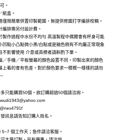
y
皆可。
／紙盒。
務僅限簡單併置印製範圍，無提供修圖打字編排校稿。
享後付
計編排需另付設計費。
於製作過程中水份不均勻 高溫製程中偶爾會有杯身可能
FTEE先享後付」】
小凹點小凸點微小黑/白點或是釉色稍有不均屬正常現象
先享後付是「在收到商品之後才付款」的支付方式。 讓您購物簡單
心！
且不影響使用 介意或高標者請斟酌下單。
：不需註冊會員、不需綁卡、不需儲值。
腦／手機／平板螢幕的顏色設置不同，印製出來的顏色
：只要手機號碼，簡訊認證，即可結帳。
：先確認商品／服務後，再付款。
幕上看的會有色差。對於顏色要求一模模一樣樣的請勿
~
取貨
EE先享後付」結帳流程】
5，滿NT$2,000(含以上)免運費
方式選擇「AFTEE先享後付」後，將跳轉至「AFTEE先享後
頁面，進行簡訊認證並確認金額後，即可完成結帳。
多只能購買50個。欲訂購超過50個請洽詢。
家取貨
成立數日內，您將收到繳費通知簡訊。
wudi1943@yahoo.com
費通知簡訊後14天內，點擊此簡訊中的連結，可透過四大超商
5，滿NT$2,000(含以上)免運費
網路銀行／等多元方式進行付款，方視為交易完成。
@nex4791f
：結帳手續完成當下不需立刻繳費，但若您需要取消訂單，請聯
取貨
／發訊息請告知訂購人姓名。
的店家。未經商家同意取消之訂單仍視為有效，需透過AFTEE
。
繳納相關費用。
5，滿NT$2,000(含以上)免運費
否成功請以「AFTEE先享後付 」之結帳頁面顯示為準，若有關於
 5~7 個工作天；急件請洽客服。
功／繳費後需取消欲退款等相關疑問，請聯繫「AFTEE先享後
1取貨
皆可大量訂製，另有優惠，請洽詢