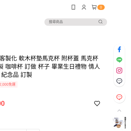
0
 客製化 軟木杯墊馬克杯 附杯蓋 馬克杯
製 咖啡杯 訂做 杯子 畢業生日禮物 情人
 紀念品 訂製
2,000免運
90