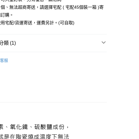
援中心」
https://netprotections.freshdesk.com/support/home
5，滿NT$2,000(含以上)免運費
個、無法超商寄送，請選擇宅配 ( 宅配45個裝一箱 )寄
項】
開訂購。
恩沛科技股份有限公司提供之「AFTEE先享後付」服務完成之
用宅配/貨運寄送，運費另計。(可自取)
依本服務之必要範圍內提供個人資料，並將交易相關給付款項請
80，滿NT$10,000(含以上)免運費
讓予恩沛科技股份有限公司。
個人資料處理事宜，請瀏覽以下網址：
ee.tw/terms/#terms3
類 (1)
年的使用者請事先徵得法定代理人或監護人之同意方可使用
E先享後付」，若未經同意申辦者引起之損失，本公司不負相關責
各種杯款/保溫瓶/杯墊/杯套
馬克杯 變色杯 梅森杯
客服
AFTEE先享後付」時，將依據個別帳號之用戶狀況，依本公司
核予不同之上限額度；若仍有額度不足之情形，本公司將視審查
用戶進行身份認證。
一人註冊多個帳號或使用他人資訊註冊。若發現惡意使用之情
科技股份有限公司將有權停止該用戶之使用額度並採取法律行