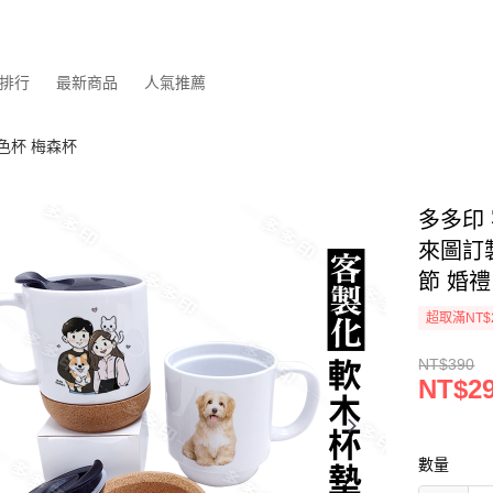
排行
最新商品
人氣推薦
色杯 梅森杯
多多印
來圖訂
節 婚禮
超取滿NT$
NT$390
NT$2
數量