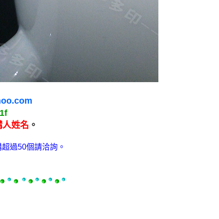
oo.com
1f
購人姓名
。
超過50個請洽詢。