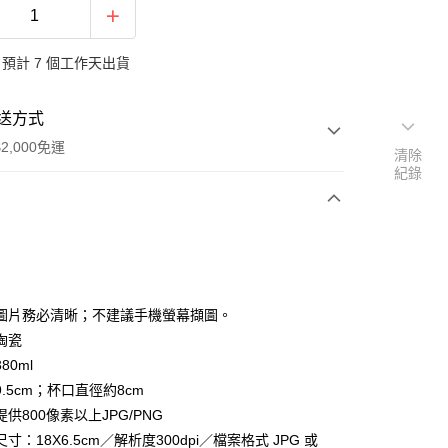
預計 7 個工作天出貨
送方式
2,000免運
清除
紀錄
次付款
付款
圖片務必清晰；不建議手機螢幕擷圖。
陶瓷
80ml
.5cm；杯口直徑約8cm
供800像素以上JPG/PNG
寸：18X6.5cm／解析度300dpi／檔案格式 JPG 或