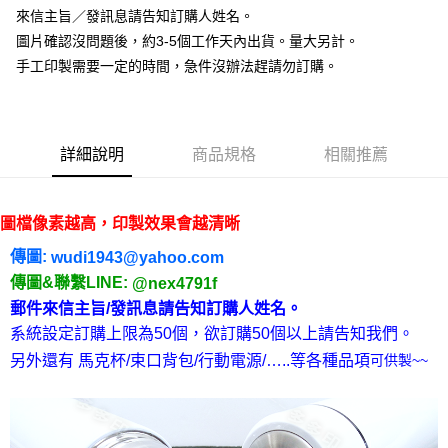
付款後全家取貨
結帳頁面，進行簡訊認證並確認金額後，即可完成結帳。
來信主旨／發訊息請告知訂購人姓名。
２．訂單成立數日內，您將收到繳費通知簡訊。
每筆NT$65，滿NT$2,000(含以上)免運費
３．收到繳費通知簡訊後14天內，點擊此簡訊中的連結，可透過四大超商／
圖片確認沒問題後，約3-5個工作天內出貨。量大另計。
ATM／網路銀行／等多元方式進行付款，方視為交易完成。
7-11付款取貨
手工印製需要一定的時間，急件沒辦法趕請勿訂購。
※ 請注意：結帳手續完成當下不需立刻繳費，但若您需要取消訂單，請聯絡
每筆NT$65，滿NT$2,000(含以上)免運費
購買商品的店家。未經商家同意取消之訂單仍視為有效，需透過AFTEE先享
後付繳納相關費用。
付款後7-11取貨
※ 交易是否成功請以「AFTEE先享後付 」之結帳頁面顯示為準，若有關於
是否繳費成功／繳費後需取消欲退款等相關疑問，請聯繫「AFTEE先享後付
詳細說明
商品規格
相關推薦
每筆NT$65，滿NT$2,000(含以上)免運費
客戶支援中心」
https://netprotections.freshdesk.com/support/home
宅配
【注意事項】
１．透過由恩沛科技股份有限公司提供之「AFTEE先享後付」服務完成之交
每筆NT$180，滿NT$10,000(含以上)免運費
圖檔像素越高，印製效果會越清晰
易，需依本服務之必要範圍內提供個人資料，並將交易相關給付款項請求債
權轉讓予恩沛科技股份有限公司。
傳圖:
wudi1943@yahoo.com
郵寄
２．關於個人資料處理事宜，請瀏覽以下網址：
傳圖&聯繫LINE:
@nex4791f
每筆NT$100
https://aftee.tw/terms/#terms3
郵件來信主旨/發訊息請告知
。
訂購人姓名
３．未成年的使用者請事先徵得法定代理人或監護人之同意方可使用
「AFTEE先享後付」，若未經同意申辦者引起之損失，本公司不負相關責
系統設定訂購上限為50個，欲訂購50個以上請告知我們。
任。
另外還有 馬克杯/束口背包/行動電源/…..等各種品項
可供製~~
４．使用「AFTEE先享後付」時，將依據個別帳號之用戶狀況，依本公司即
時審查核予不同之上限額度；若仍有額度不足之情形，本公司將視審查結果
請求用戶進行身份認證。
５．嚴禁一人註冊多個帳號或使用他人資訊註冊。若發現惡意使用之情形，
恩沛科技股份有限公司將有權停止該用戶之使用額度並採取法律行動。