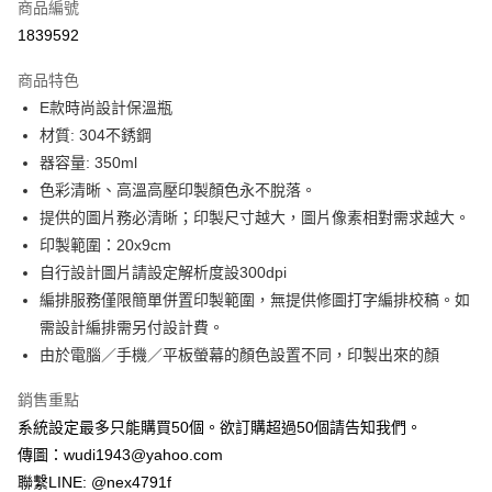
商品編號
超商取貨付款
1839592
LINE Pay
商品特色
Apple Pay
E款時尚設計保溫瓶
材質: 304不銹鋼
街口支付
器容量: 350ml
悠遊付
色彩清晰、高溫高壓印製顏色永不脫落。
提供的圖片務必清晰；印製尺寸越大，圖片像素相對需求越大。
全盈+PAY
印製範圍：20x9cm
AFTEE先享後付
自行設計圖片請設定解析度設300dpi
相關說明
編排服務僅限簡單併置印製範圍，無提供修圖打字編排校稿。如
【關於「AFTEE先享後付」】
需設計編排需另付設計費。
ATM付款
AFTEE先享後付是「在收到商品之後才付款」的支付方式。 讓您購物簡單
由於電腦／手機／平板螢幕的顏色設置不同，印製出來的顏
便利好安心！
１．簡單：不需註冊會員、不需綁卡、不需儲值。
運送方式
２．便利：只要手機號碼，簡訊認證，即可結帳。
銷售重點
３．安心：先確認商品／服務後，再付款。
全家付款取貨
系統設定最多只能購買50個。欲訂購超過50個請告知我們。
每筆NT$65，滿NT$2,000(含以上)免運費
傳圖：wudi1943@yahoo.com
【「AFTEE先享後付」結帳流程】
１．於結帳方式選擇「AFTEE先享後付」後，將跳轉至「AFTEE先享後付」
聯繫LINE: @nex4791f