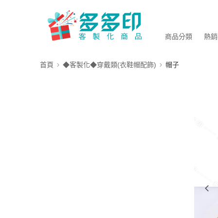
商品分類
熱銷
首頁
◆客製化◆穿戴類(衣鞋帽配飾)
帽子