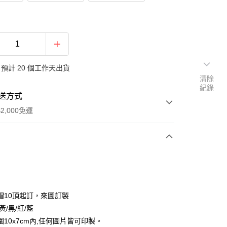
預計 20 個工作天出貨
清除
紀錄
送方式
2,000免運
次付款
付款
帽10頂起訂，來圖訂製
黃/黑/紅/藍
圍10x7cm內,任何圖片皆可印製。