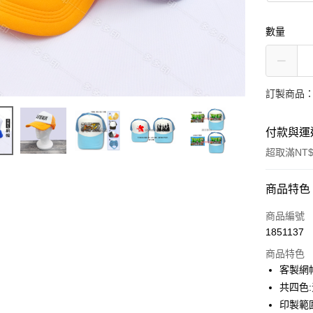
數量
訂製商品：
付款與運
超取滿NT$
付款方式
商品特色
信用卡一
商品編號
1851137
超商取貨
商品特色
LINE Pay
客製網
共四色:
Apple Pay
印製範