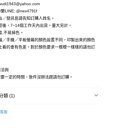
di1943@yahoo.com
LINE: @nex4791f
旨／發訊息請告知訂購人姓名。
認後，7~14個工作天內出貨。量大另計。
佳,不易掉色。
享後付
腦／手機／平板螢幕的顏色設置不同，印製出來的顏色
FTEE先享後付」】
上看的會有色差。對於顏色要求一模模一樣樣的請勿訂
先享後付是「在收到商品之後才付款」的支付方式。 讓您購物簡單
心！
：不需註冊會員、不需綁卡、不需儲值。
：只要手機號碼，簡訊認證，即可結帳。
請洽詢
：先確認商品／服務後，再付款。
需要一定的時間，急件沒辦法趕請勿訂購。
取貨
EE先享後付」結帳流程】
5，滿NT$2,000(含以上)免運費
方式選擇「AFTEE先享後付」後，將跳轉至「AFTEE先享後
頁面，進行簡訊認證並確認金額後，即可完成結帳。
類 (1)
家取貨
成立數日內，您將收到繳費通知簡訊。
費通知簡訊後14天內，點擊此簡訊中的連結，可透過四大超商
5，滿NT$2,000(含以上)免運費
穿戴類(衣鞋帽配飾)
帽子
網路銀行／等多元方式進行付款，方視為交易完成。
客服
：結帳手續完成當下不需立刻繳費，但若您需要取消訂單，請聯
取貨
的店家。未經商家同意取消之訂單仍視為有效，需透過AFTEE
繳納相關費用。
5，滿NT$2,000(含以上)免運費