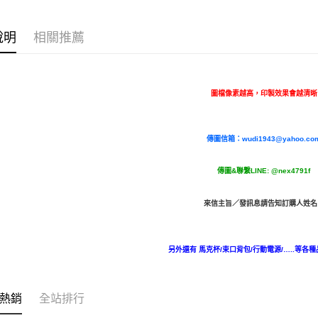
※ 交易是
是否繳費成
付款後7-1
付客戶支
每筆NT$6
說明
相關推薦
【注意事
宅配
１．透過由
交易，需
每筆NT$1
求債權轉
圖檔像素越高，印製效果會越清晰
２．關於
郵寄
https://aft
每筆NT$1
３．未成
傳圖信箱：
wudi1943@yahoo.co
「AFTE
任。
４．使用「
@nex4791f
傳圖&聯繫LINE:
即時審查
結果請求
５．嚴禁
來信主旨／發訊息請告知訂購人姓名
形，恩沛
動。
另外還有 馬克杯/束口背包/行動電源/…..等各種
熱銷
全站排行