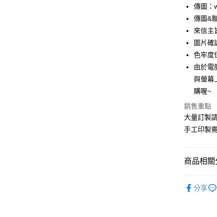
街口支付
傳圖：wu
傳圖&聯繫
悠遊付
來信主
全盈+PAY
圖片確
色牢度
AFTEE先
由於電
相關說明
【關於「A
與螢幕
ATM付款
AFTEE
購喔~
便利好安
１．簡單
銷售重點
２．便利
運送方式
大量訂製
３．安心
手工印製
全家付款
【「AFT
每筆NT$6
１．於結帳
付」結帳
商品相關分
付款後全
２．訂單
３．收到繳
每筆NT$6
◆客製化◆
／ATM／
分享
※ 請注意
7-11付款
絡購買商品
先享後付
每筆NT$6