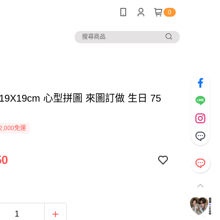
0
19X19cm 心型拼圖 來圖訂做 生日 75
2,000免運
50