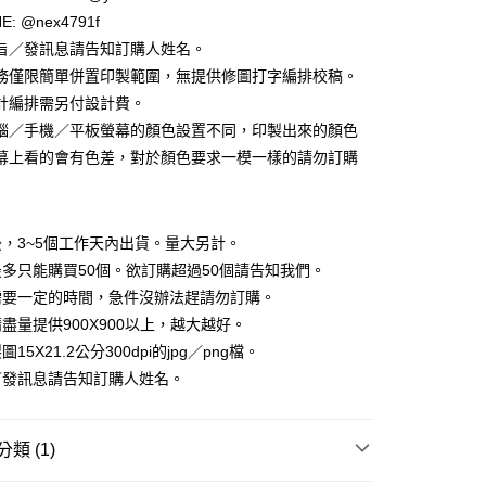
E: @nex4791f
旨／發訊息請告知訂購人姓名。
務僅限簡單併置印製範圍，無提供修圖打字編排校稿。
享後付
計編排需另付設計費。
FTEE先享後付」】
腦／手機／平板螢幕的顏色設置不同，印製出來的顏色
先享後付是「在收到商品之後才付款」的支付方式。 讓您購物簡單
幕上看的會有色差，對於顏色要求一模一樣的請勿訂購
心！
：不需註冊會員、不需綁卡、不需儲值。
：只要手機號碼，簡訊認證，即可結帳。
：先確認商品／服務後，再付款。
，3~5個工作天內出貨。量大另計。
取貨
EE先享後付」結帳流程】
多只能購買50個。欲訂購超過50個請告知我們。
5，滿NT$2,000(含以上)免運費
方式選擇「AFTEE先享後付」後，將跳轉至「AFTEE先享後
需要一定的時間，急件沒辦法趕請勿訂購。
頁面，進行簡訊認證並確認金額後，即可完成結帳。
家取貨
成立數日內，您將收到繳費通知簡訊。
盡量提供900X900以上，越大越好。
費通知簡訊後14天內，點擊此簡訊中的連結，可透過四大超商
15X21.2公分300dpi的jpg／png檔。
5，滿NT$2,000(含以上)免運費
網路銀行／等多元方式進行付款，方視為交易完成。
／發訊息請告知訂購人姓名。
：結帳手續完成當下不需立刻繳費，但若您需要取消訂單，請聯
取貨
的店家。未經商家同意取消之訂單仍視為有效，需透過AFTEE
繳納相關費用。
5，滿NT$2,000(含以上)免運費
否成功請以「AFTEE先享後付 」之結帳頁面顯示為準，若有關於
類 (1)
功／繳費後需取消欲退款等相關疑問，請聯繫「AFTEE先享後
1取貨
援中心」
https://netprotections.freshdesk.com/support/home