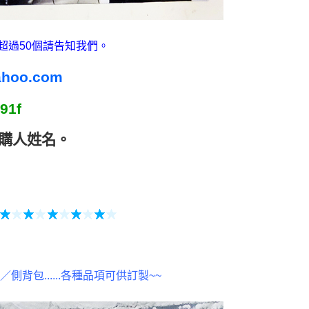
超過50個請告知我們。
ahoo.com
91f
購人姓名
。
包......各種品項可供訂製~~