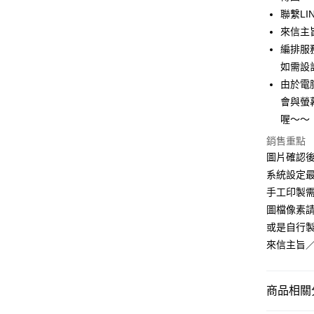
悠遊付
聯繫LIN
全盈+PAY
來信主
編排服
AFTEE先
如需設
相關說明
【關於「A
由於電
ATM付款
AFTEE
會與螢
便利好安
喔～～
１．簡單
２．便利
運送方式
銷售重點
３．安心
圖片確認後
全家付款
【「AFT
系統設定最
每筆NT$6
１．於結帳
手工印製
付」結帳
付款後全
２．訂單
圖檔像素請
３．收到繳
或是自行製圖
每筆NT$6
／ATM／
來信主旨
※ 請注意
7-11付款
絡購買商品
先享後付
每筆NT$6
※ 交易是
商品相關分
是否繳費成
付款後7-1
付客戶支