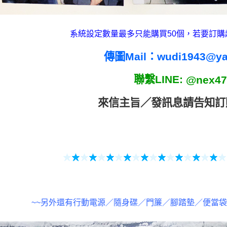
系統設定數量最多只能購買50個，若要訂購
傳圖Mail：
wudi1943@y
聯繫LINE:
@nex47
來信主旨／發訊息請告
知訂
~~另外還有行動電源／隨身碟／門簾／腳踏墊／便當袋／側背