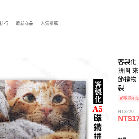
排行
最新商品
人氣推薦
客製化 
拼圖 
節禮物
製
超取滿NT$
NT$220
NT$1