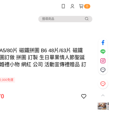
0
A5/80片 磁鐵拼圖 B6 48片/63片 磁鐵
來圖訂做 拼圖 訂製 生日畢業情人節聖誕
 婚禮小物 網紅 公司 活動宣傳禮贈品 訂
2,000免運
70