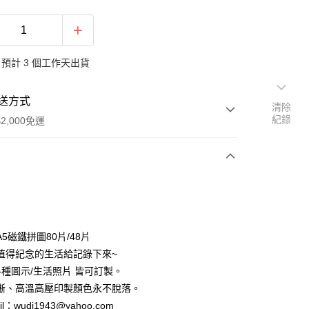
預計 3 個工作天出貨
送方式
清除
紀錄
2,000免運
次付款
付款
5磁鐵拼圖80片/48片
值得紀念的生活給記錄下來~
/各種圖示/生活照片 皆可訂製。
晰、高溫高壓印製顏色永不脫落。
l：wudi1943@yahoo.com