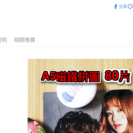
每筆NT$6
◆客製化
分享
【注意事
宅配
１．透過由
交易，需
每筆NT$1
求債權轉
２．關於
郵寄
https://aft
說明
相關推薦
每筆NT$1
３．未成
「AFTE
任。
４．使用「
即時審查
結果請求
５．嚴禁
形，恩沛
動。