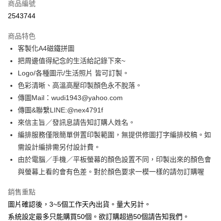
商品編號
超商取貨付款
2543744
LINE Pay
商品特色
Apple Pay
客製化A4磁鐵拼圖
把周邊值得紀念的生活給記錄下來~
街口支付
Logo/各種圖示/生活照片 皆可訂製。
悠遊付
色彩清晰、高溫高壓印製顏色永不脫落。
傳圖Mail：wudi1943@yahoo.com
全盈+PAY
傳圖&聯繫LINE:@nex4791f
AFTEE先享後付
來信主旨／發訊息請告知訂購人姓名。
相關說明
編排服務僅限簡單併置印製範圍，無提供修圖打字編排校稿。如
【關於「AFTEE先享後付」】
需設計編排需另付設計費。
ATM付款
AFTEE先享後付是「在收到商品之後才付款」的支付方式。 讓您購物簡單
由於電腦／手機／平板螢幕的顏色設置不同，印製出來的顏色會
便利好安心！
１．簡單：不需註冊會員、不需綁卡、不需儲值。
與螢幕上看的會有色差。對於顏色要求一模一樣的請勿訂購喔
運送方式
２．便利：只要手機號碼，簡訊認證，即可結帳。
３．安心：先確認商品／服務後，再付款。
全家付款取貨
銷售重點
每筆NT$65，滿NT$2,000(含以上)免運費
圖片確認後，3~5個工作天內出貨。量大另計。
【「AFTEE先享後付」結帳流程】
１．於結帳方式選擇「AFTEE先享後付」後，將跳轉至「AFTEE先享後付」
系統設定最多只能購買50個。欲訂購超過50個請告知我們。