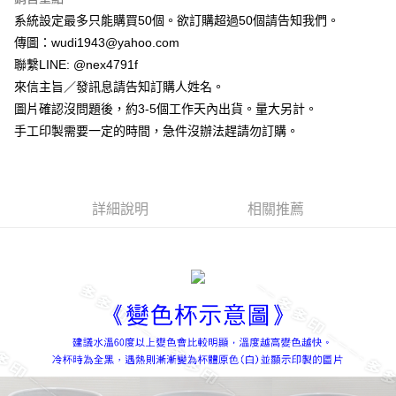
２．便利：只要手機號碼，簡訊認證，即可結帳。
系統設定最多只能購買50個。欲訂購超過50個請告知我們。
３．安心：先確認商品／服務後，再付款。
全家付款取貨
傳圖：wudi1943@yahoo.com
每筆NT$65，滿NT$2,000(含以上)免運費
【「AFTEE先享後付」結帳流程】
聯繫LINE: @nex4791f
１．於結帳方式選擇「AFTEE先享後付」後，將跳轉至「AFTEE先享後付」
付款後全家取貨
結帳頁面，進行簡訊認證並確認金額後，即可完成結帳。
來信主旨／發訊息請告知訂購人姓名。
２．訂單成立數日內，您將收到繳費通知簡訊。
每筆NT$65，滿NT$2,000(含以上)免運費
圖片確認沒問題後，約3-5個工作天內出貨。量大另計。
３．收到繳費通知簡訊後14天內，點擊此簡訊中的連結，可透過四大超商／
手工印製需要一定的時間，急件沒辦法趕請勿訂購。
ATM／網路銀行／等多元方式進行付款，方視為交易完成。
7-11付款取貨
※ 請注意：結帳手續完成當下不需立刻繳費，但若您需要取消訂單，請聯絡
每筆NT$65，滿NT$2,000(含以上)免運費
購買商品的店家。未經商家同意取消之訂單仍視為有效，需透過AFTEE先享
後付繳納相關費用。
付款後7-11取貨
※ 交易是否成功請以「AFTEE先享後付 」之結帳頁面顯示為準，若有關於
詳細說明
相關推薦
是否繳費成功／繳費後需取消欲退款等相關疑問，請聯繫「AFTEE先享後付
每筆NT$65，滿NT$2,000(含以上)免運費
客戶支援中心」
https://netprotections.freshdesk.com/support/home
宅配
【注意事項】
１．透過由恩沛科技股份有限公司提供之「AFTEE先享後付」服務完成之交
每筆NT$180，滿NT$10,000(含以上)免運費
易，需依本服務之必要範圍內提供個人資料，並將交易相關給付款項請求債
權轉讓予恩沛科技股份有限公司。
２．關於個人資料處理事宜，請瀏覽以下網址：
https://aftee.tw/terms/#terms3
３．未成年的使用者請事先徵得法定代理人或監護人之同意方可使用
「AFTEE先享後付」，若未經同意申辦者引起之損失，本公司不負相關責
任。