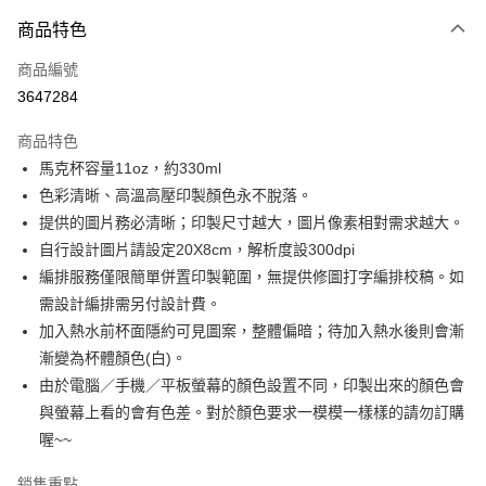
付款方式
商品特色
信用卡一次付款
商品編號
超商取貨付款
3647284
LINE Pay
商品特色
Apple Pay
馬克杯容量11oz，約330ml
色彩清晰、高溫高壓印製顏色永不脫落。
街口支付
提供的圖片務必清晰；印製尺寸越大，圖片像素相對需求越大。
悠遊付
自行設計圖片請設定20X8cm，解析度設300dpi
編排服務僅限簡單併置印製範圍，無提供修圖打字編排校稿。如
Google Pay
需設計編排需另付設計費。
全盈+PAY
加入熱水前杯面隱約可見圖案，整體偏暗；待加入熱水後則會漸
漸變為杯體顏色(白)。
AFTEE先享後付
由於電腦／手機／平板螢幕的顏色設置不同，印製出來的顏色會
相關說明
與螢幕上看的會有色差。對於顏色要求一模模一樣樣的請勿訂購
【關於「AFTEE先享後付」】
ATM付款
AFTEE先享後付是「在收到商品之後才付款」的支付方式。 讓您購物簡單
喔~~
便利好安心！
１．簡單：不需註冊會員、不需綁卡、不需儲值。
銷售重點
運送方式