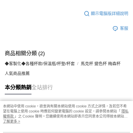
顯示電腦版詳細說明
客服
商品相關分類 (2)
◆客製化◆各種杯款/保溫瓶/杯墊/杯套
馬克杯 變色杯 梅森杯
人氣商品推薦
本分類熱銷
全站排行
本網站中使用 cookie，欲查詢有關本網站使用 cookie 方式之詳情，及若您不希
熱門標籤
望在電腦上使用 cookie 時應如何變更電腦的 cookie 設定，請參閱本網站「
隱私
權條款
」之 Cookie 聲明。您繼續使用本網站即表示您同意本公司得按本網站使
用條款之 Cookie 聲明使用 cookie。
了解更多 >