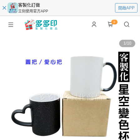
客製化訂做
開啟APP
立刻使用官方APP
0
1
/
10