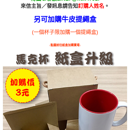
來信主旨／發訊息請告知
訂購人姓名
。
另可加購牛皮提繩盒
(一個杯子限加購一個提繩盒)
↓點圖前往紙盒加購賣場↓