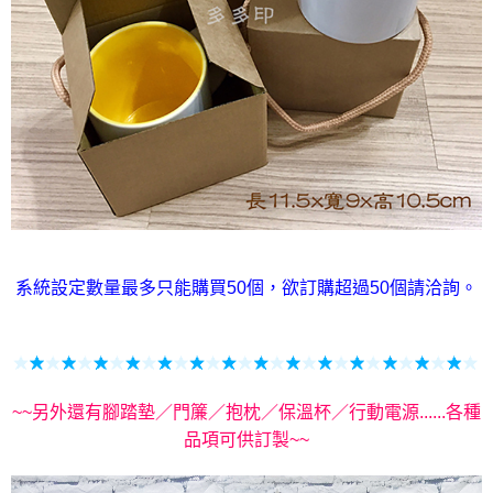
系統設定數量最多只能購買50個，欲訂購超過50個請洽詢。
~~另外還有腳踏墊／門簾／抱枕／保溫杯／行動電源......各種
品項可供訂製~~