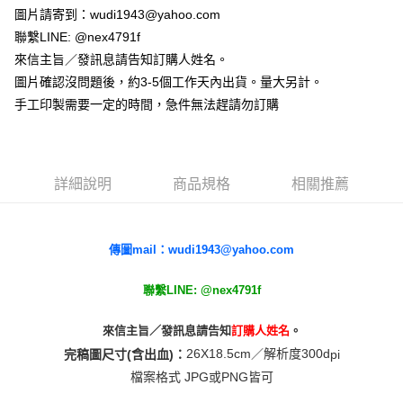
付款後全家取貨
結帳頁面，進行簡訊認證並確認金額後，即可完成結帳。
圖片請寄到：wudi1943@yahoo.com
２．訂單成立數日內，您將收到繳費通知簡訊。
每筆NT$65，滿NT$2,000(含以上)免運費
３．收到繳費通知簡訊後14天內，點擊此簡訊中的連結，可透過四大超商／
聯繫LINE: @nex4791f
ATM／網路銀行／等多元方式進行付款，方視為交易完成。
7-11付款取貨
來信主旨／發訊息請告知訂購人姓名。
※ 請注意：結帳手續完成當下不需立刻繳費，但若您需要取消訂單，請聯絡
圖片確認沒問題後，約3-5個工作天內出貨。量大另計。
每筆NT$65，滿NT$2,000(含以上)免運費
購買商品的店家。未經商家同意取消之訂單仍視為有效，需透過AFTEE先享
後付繳納相關費用。
手工印製需要一定的時間，急件無法趕請勿訂購
付款後7-11取貨
※ 交易是否成功請以「AFTEE先享後付 」之結帳頁面顯示為準，若有關於
是否繳費成功／繳費後需取消欲退款等相關疑問，請聯繫「AFTEE先享後付
每筆NT$65，滿NT$2,000(含以上)免運費
客戶支援中心」
https://netprotections.freshdesk.com/support/home
宅配
【注意事項】
詳細說明
商品規格
相關推薦
１．透過由恩沛科技股份有限公司提供之「AFTEE先享後付」服務完成之交
每筆NT$180，滿NT$10,000(含以上)免運費
易，需依本服務之必要範圍內提供個人資料，並將交易相關給付款項請求債
權轉讓予恩沛科技股份有限公司。
郵寄
２．關於個人資料處理事宜，請瀏覽以下網址：
傳圖mail：wudi1943@yahoo.com
每筆NT$100
https://aftee.tw/terms/#terms3
３．未成年的使用者請事先徵得法定代理人或監護人之同意方可使用
聯繫LINE: @nex4791f
「AFTEE先享後付」，若未經同意申辦者引起之損失，本公司不負相關責
任。
４．使用「AFTEE先享後付」時，將依據個別帳號之用戶狀況，依本公司即
來信主旨／發訊息請告知
訂購人姓名
。
時審查核予不同之上限額度；若仍有額度不足之情形，本公司將視審查結果
26X18.5
cm／解析度300d
pi
完稿圖尺寸(含出血)：
請求用戶進行身份認證。
５．嚴禁一人註冊多個帳號或使用他人資訊註冊。若發現惡意使用之情形，
檔案格式 JPG或PNG皆可
恩沛科技股份有限公司將有權停止該用戶之使用額度並採取法律行動。