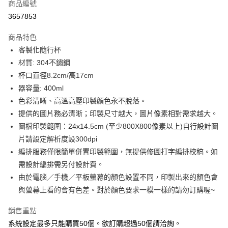
商品編號
超商取貨付款
3657853
LINE Pay
商品特色
Apple Pay
客製化隨行杯
材質: 304不鏽鋼
街口支付
杯口直徑8.2cm/高17cm
悠遊付
器容量: 400ml
色彩清晰、高溫高壓印製顏色永不脫落。
全盈+PAY
提供的圖片務必清晰；印製尺寸越大，圖片像素相對需求越大。
AFTEE先享後付
圖檔印製範圍：24x14.5cm (至少800X800像素以上)自行設計圖
相關說明
片請設定解析度設300dpi
【關於「AFTEE先享後付」】
編排服務僅限簡單併置印製範圍，無提供修圖打字編排校稿。如
ATM付款
AFTEE先享後付是「在收到商品之後才付款」的支付方式。 讓您購物簡單
需設計編排需另付設計費。
便利好安心！
１．簡單：不需註冊會員、不需綁卡、不需儲值。
由於電腦／手機／平板螢幕的顏色設置不同，印製出來的顏色會
運送方式
２．便利：只要手機號碼，簡訊認證，即可結帳。
與螢幕上看的會有色差。對於顏色要求一模一樣的請勿訂購喔~
３．安心：先確認商品／服務後，再付款。
全家付款取貨
每筆NT$65，滿NT$2,000(含以上)免運費
銷售重點
【「AFTEE先享後付」結帳流程】
１．於結帳方式選擇「AFTEE先享後付」後，將跳轉至「AFTEE先享後付」
系統設定最多只能購買50個。欲訂購超過50個請洽詢。