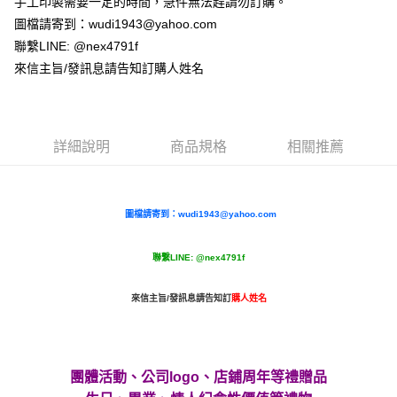
手工印製需要一定的時間，急件無法趕請勿訂購。
２．訂單成立數日內，您將收到繳費通知簡訊。
7-11付款取貨
３．收到繳費通知簡訊後14天內，點擊此簡訊中的連結，可透過四大超商／
圖檔請寄到：wudi1943@yahoo.com
每筆NT$65，滿NT$2,000(含以上)免運費
ATM／網路銀行／等多元方式進行付款，方視為交易完成。
聯繫LINE: @nex4791f
※ 請注意：結帳手續完成當下不需立刻繳費，但若您需要取消訂單，請聯絡
來信主旨/發訊息請告知訂購人姓名
付款後7-11取貨
購買商品的店家。未經商家同意取消之訂單仍視為有效，需透過AFTEE先享
後付繳納相關費用。
每筆NT$65，滿NT$2,000(含以上)免運費
※ 交易是否成功請以「AFTEE先享後付 」之結帳頁面顯示為準，若有關於
是否繳費成功／繳費後需取消欲退款等相關疑問，請聯繫「AFTEE先享後付
宅配
客戶支援中心」
https://netprotections.freshdesk.com/support/home
詳細說明
商品規格
相關推薦
每筆NT$180，滿NT$10,000(含以上)免運費
【注意事項】
１．透過由恩沛科技股份有限公司提供之「AFTEE先享後付」服務完成之交
郵寄
易，需依本服務之必要範圍內提供個人資料，並將交易相關給付款項請求債
每筆NT$100
權轉讓予恩沛科技股份有限公司。
圖檔請寄到：wudi1943@yahoo.com
２．關於個人資料處理事宜，請瀏覽以下網址：
https://aftee.tw/terms/#terms3
聯繫LINE: @nex4791f
３．未成年的使用者請事先徵得法定代理人或監護人之同意方可使用
「AFTEE先享後付」，若未經同意申辦者引起之損失，本公司不負相關責
任。
來信主旨/發訊息請告知訂
購人姓名
４．使用「AFTEE先享後付」時，將依據個別帳號之用戶狀況，依本公司即
時審查核予不同之上限額度；若仍有額度不足之情形，本公司將視審查結果
請求用戶進行身份認證。
５．嚴禁一人註冊多個帳號或使用他人資訊註冊。若發現惡意使用之情形，
恩沛科技股份有限公司將有權停止該用戶之使用額度並採取法律行動。
團體活動、公司
logo
、店鋪周年
等禮贈品