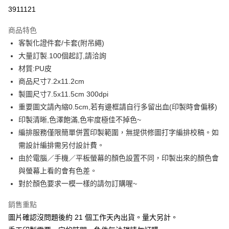
超商取貨付款
3911121
LINE Pay
商品特色
Apple Pay
客製化證件套/卡套(附吊繩)
大量訂製.100個起訂,請洽詢
街口支付
材質:PU皮
悠遊付
商品尺寸7.2x11.2cm
製圖尺寸7.5x11.5cm 300dpi
全盈+PAY
重要圖文請內縮0.5cm,若有邊框請自行多留出血(印製時會偏移)
AFTEE先享後付
印製清晰,色澤飽滿,色牢度極佳不掉色~
相關說明
編排服務僅限簡單併置印製範圍，無提供修圖打字編排校稿。如
【關於「AFTEE先享後付」】
需設計編排需另付設計費。
AFTEE先享後付是「在收到商品之後才付款」的支付方式。 讓您購物簡單
運送方式
由於電腦／手機／平板螢幕的顏色設置不同，印製出來的顏色會
便利好安心！
１．簡單：不需註冊會員、不需綁卡、不需儲值。
全家付款取貨
與螢幕上看的會有色差。
２．便利：只要手機號碼，簡訊認證，即可結帳。
對於顏色要求一模一樣的請勿訂購喔~
每筆NT$65，滿NT$2,000(含以上)免運費
３．安心：先確認商品／服務後，再付款。
付款後全家取貨
銷售重點
【「AFTEE先享後付」結帳流程】
１．於結帳方式選擇「AFTEE先享後付」後，將跳轉至「AFTEE先享後付」
每筆NT$65，滿NT$2,000(含以上)免運費
圖片確認沒問題後約 21 個工作天內出貨。量大另計。
結帳頁面，進行簡訊認證並確認金額後，即可完成結帳。