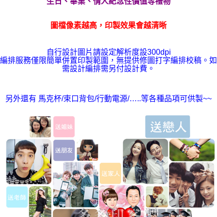
生日、畢業、情人紀念性價值
等禮物
圖檔像素越高，印製效果會越清晰
自行設計圖片請設定解析度設300dpi
編排服務僅限簡單併置印製範圍，無提供修圖打字編排校稿。如
需設計編排需另付設計費。
另外還有 馬克杯/束口背包/行動電源/…..等各種品項可供製~~