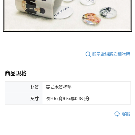
顯示電腦版詳細說明
商品規格
材質
硬式木質杯墊
尺寸
長9.5x寬9.5x厚0.3公分
客服