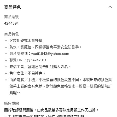
付款方式
商品特色
信用卡一次付款
商品編號
超商取貨付款
4244394
LINE Pay
商品特色
Apple Pay
客製化硬式木質杯墊
防水、質感佳、四邊導圓角平滑安全防割手。
街口支付
圖片請寄到：wudi1943@yahoo.com
悠遊付
聯繫LINE: @nex4791f
來信主旨／發訊息請告知訂購人姓名。
全盈+PAY
色牢度佳，不易掉色。
AFTEE先享後付
由於電腦／手機／平板螢幕的顏色設置不同，印製出來的顏色與
相關說明
螢幕上看的會有色差。對於顏色嚴格要求一模模一樣樣的請勿訂
【關於「AFTEE先享後付」】
購喔~~
ATM付款
AFTEE先享後付是「在收到商品之後才付款」的支付方式。 讓您購物簡單
便利好安心！
銷售重點
１．簡單：不需註冊會員、不需綁卡、不需儲值。
運送方式
２．便利：只要手機號碼，簡訊認證，即可結帳。
圖片確認沒問題後，由商品數量多寡決定另報工作天出貨。
３．安心：先確認商品／服務後，再付款。
全家付款取貨
手工印製需要一定的時間，急件沒辦法趕請勿訂購。