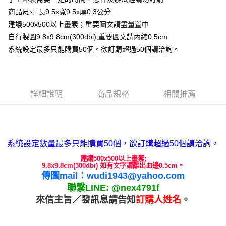
每筆NT$65，滿NT$2,000(含以上)免運費
商品尺寸:長9.5x寬9.5x厚0.3公分
【「AFTEE先享後付」結帳流程】
１．於結帳方式選擇「AFTEE先享後付」後，將跳轉至「AFTEE先享後付」
建議500x500以上畫素；重要圖文請盡量置中
付款後全家取貨
結帳頁面，進行簡訊認證並確認金額後，即可完成結帳。
自行製圖9.8x9.8cm(300dbi),重要圖文請內縮0.5cm
２．訂單成立數日內，您將收到繳費通知簡訊。
每筆NT$65，滿NT$2,000(含以上)免運費
３．收到繳費通知簡訊後14天內，點擊此簡訊中的連結，可透過四大超商／
系統設定最多只能購買50個。欲訂購超過50個請洽詢。
ATM／網路銀行／等多元方式進行付款，方視為交易完成。
7-11付款取貨
※ 請注意：結帳手續完成當下不需立刻繳費，但若您需要取消訂單，請聯絡
每筆NT$65，滿NT$2,000(含以上)免運費
購買商品的店家。未經商家同意取消之訂單仍視為有效，需透過AFTEE先享
後付繳納相關費用。
付款後7-11取貨
※ 交易是否成功請以「AFTEE先享後付 」之結帳頁面顯示為準，若有關於
詳細說明
商品規格
相關推薦
是否繳費成功／繳費後需取消欲退款等相關疑問，請聯繫「AFTEE先享後付
每筆NT$65，滿NT$2,000(含以上)免運費
客戶支援中心」
https://netprotections.freshdesk.com/support/home
宅配
【注意事項】
１．透過由恩沛科技股份有限公司提供之「AFTEE先享後付」服務完成之交
每筆NT$180，滿NT$10,000(含以上)免運費
系統設定數量最多只能購買50個，欲訂購超過50個請洽詢。
易，需依本服務之必要範圍內提供個人資料，並將交易相關給付款項請求債
權轉讓予恩沛科技股份有限公司。
郵寄
建議500x500以上畫素;
9.8x9.8cm(300dbi) 如有文字請離出血邊0.5cm。
２．關於個人資料處理事宜，請瀏覽以下網址：
每筆NT$100
傳圖mail：wudi1943@yahoo.com
https://aftee.tw/terms/#terms3
３．未成年的使用者請事先徵得法定代理人或監護人之同意方可使用
聯繫LINE: @nex4791f
「AFTEE先享後付」，若未經同意申辦者引起之損失，本公司不負相關責
來信主旨／發訊息請告知
訂購人姓名
。
任。
４．使用「AFTEE先享後付」時，將依據個別帳號之用戶狀況，依本公司即
時審查核予不同之上限額度；若仍有額度不足之情形，本公司將視審查結果