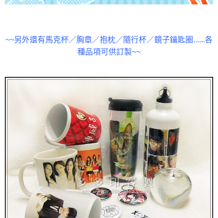
~~另外還有馬克杯／胸章／抱枕／隨行杯／鏡子鑰匙圈......各
種品項可供訂製~~