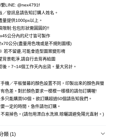
LINE: @nex4791f
旨／發訊息請告知訂購人姓名。
量提供1000px以上。
袋限制:包包形狀需圓圓的!!
5x45公分內的尺寸皆可製作
.2x70公分(盡量用色塊或是不規則圖樣)
享後付
※ 若不留邊,可能會造型圖案變形唷
FTEE先享後付」】
望背景乾淨,請自行去背再給圖
先享後付是「在收到商品之後才付款」的支付方式。 讓您購物簡單
認後，7~14個工作天內出貨。量大另計。
心！
：不需註冊會員、不需綁卡、不需儲值。
：只要手機號碼，簡訊認證，即可結帳。
／手機／平板螢幕的顏色設置不同，印製出來的顏色與螢
：先確認商品／服務後，再付款。
會有色差。對於顏色要求一模模一樣樣的請勿訂購喔!
取貨
EE先享後付」結帳流程】
多只能購買50個。欲訂購超過50個請告知我們。
5，滿NT$2,000(含以上)免運費
方式選擇「AFTEE先享後付」後，將跳轉至「AFTEE先享後
需要一定的時間，急件請勿訂購。
頁面，進行簡訊認證並確認金額後，即可完成結帳。
家取貨
成立數日內，您將收到繳費通知簡訊。
不易掉色。(請勿用漂白水洗滌,晾曬請避免陽光直射。)
費通知簡訊後14天內，點擊此簡訊中的連結，可透過四大超商
5，滿NT$2,000(含以上)免運費
網路銀行／等多元方式進行付款，方視為交易完成。
：結帳手續完成當下不需立刻繳費，但若您需要取消訂單，請聯
取貨
類 (1)
的店家。未經商家同意取消之訂單仍視為有效，需透過AFTEE