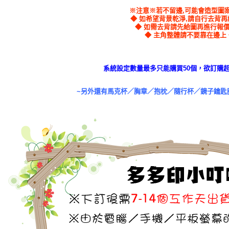
※注意※若不留邊,可能會造型圖
◆ 如希望背景乾淨,請自行去背
◆ 如需去背請先給圖再進行報
◆ 主角整體請不要靠在邊上
系統設定數量最多只能購買50個，欲訂購超
~另外還有馬克杯／胸章／抱枕／隨行杯／鏡子鑰匙圈..