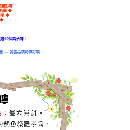
案變形唷
再給圖
◆
價唷
◆
◆
過50個請洽詢。
....各種品項可供訂製~