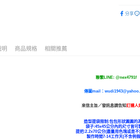
先享後付
每筆NT$6
◆客製化
※ 交易是
分享
是否繳費成
付款後7-1
付客戶支
每筆NT$6
【注意事
宅配
１．透過由
交易，需
每筆NT$1
說明
商品規格
相關推薦
求債權轉
２．關於
郵寄
https://aft
每筆NT$1
３．未成
「AFTE
任。
聯繫LINE: @nex4791f
４．使用「
即時審查
傳圖mail：wudi1943@yahoo
結果請求
５．嚴禁
形，恩沛
來信主旨／發訊息請告知
訂購人
動。
造型提袋限制:包包形狀圓圓的為
袋子:45x45公分內的尺寸皆可
提把:2.2x70公分(盡量用色塊或是
製作時間7-14工作天(不含例假