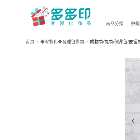
商品分類
熱銷
首頁
◆客製化◆各種包袋類
購物袋/提袋/側背包/便當