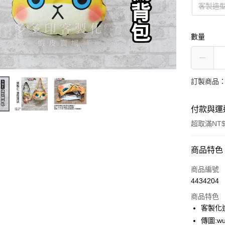
客製造
數量
訂製商品：
付款與運
超取滿NT$
付款方式
商品特色
信用卡一
商品編號
4434204
超商取貨
商品特色
LINE Pay
客製化
傳圖:wu
Apple Pay