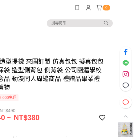
0
 造型提袋 來圖訂製 仿真包包 擬真包包
保袋 造型側背包 側背袋 公司團體學校
念品 動漫同人周邊商品 禮贈品畢業禮
禮物
2,000免運
 NT$490
0 ~ NT$380