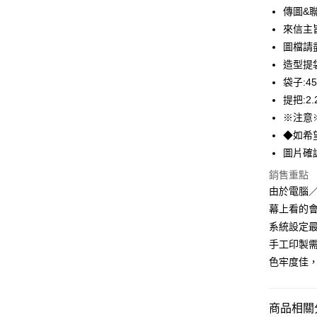
傳圖&聯繫
街口支付
來信主
圖檔請盡
悠遊付
造型提
全盈+PAY
袋子:4
提把:2
AFTEE先
※注意
相關說明
【關於「A
◆如希
ATM付款
AFTEE
圖片確
便利好安
１．簡單
銷售重點
２．便利
運送方式
由於電腦
３．安心
幕上看的
全家付款
【「AFT
系統設定最
每筆NT$6
１．於結帳
手工印製
付」結帳
付款後全
２．訂單
色牢度佳，
３．收到繳
每筆NT$6
／ATM／
※ 請注意
7-11付款
商品相關分
絡購買商品