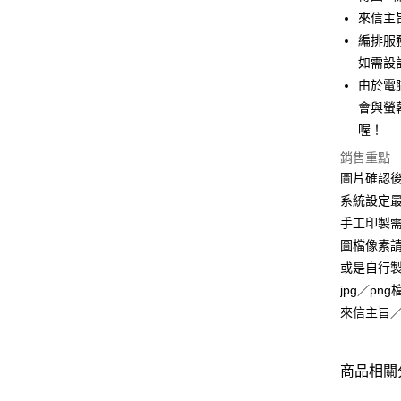
悠遊付
來信主
全盈+PAY
編排服
如需設
AFTEE先
由於電
相關說明
【關於「A
會與螢
ATM付款
AFTEE
喔！
便利好安
１．簡單
銷售重點
２．便利
運送方式
圖片確認後
３．安心
系統設定最
全家付款
【「AFT
手工印製
每筆NT$6
１．於結帳
圖檔像素請
付」結帳
付款後全
２．訂單
或是自行製
３．收到繳
jpg／png
每筆NT$6
／ATM／
來信主旨
※ 請注意
7-11付款
絡購買商品
先享後付
每筆NT$6
※ 交易是
商品相關分
是否繳費成
付款後7-1
付客戶支