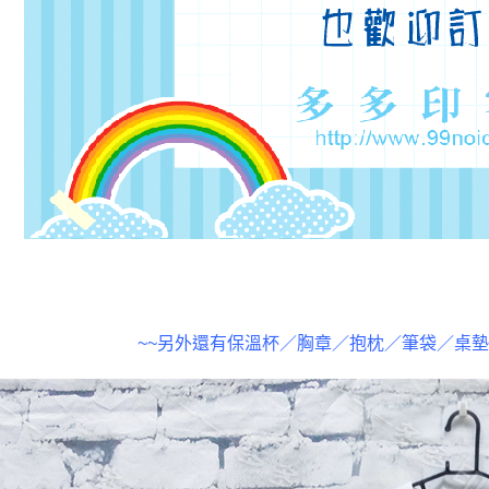
~~另外還有保溫杯／胸章／抱枕／筆袋／桌墊...