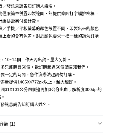
旨／發訊息請告知訂購人姓名。
務僅限簡單併置印製範圍，無提供修圖打字編排校稿。
計編排需另付設計費。
享後付
腦／手機／平板螢幕的顏色設置不同，印製出來的顏色
FTEE先享後付」】
幕上看的會有色差。對於顏色要求一模一樣的請勿訂購
先享後付是「在收到商品之後才付款」的支付方式。 讓您購物簡單
心！
：不需註冊會員、不需綁卡、不需儲值。
：只要手機號碼，簡訊認證，即可結帳。
，10~14個工作天內出貨。量大另計。
：先確認商品／服務後，再付款。
多只能購買50個。欲訂購超過50個請告知我們。
取貨
EE先享後付」結帳流程】
需要一定的時間，急件沒辦法趕請勿訂購。
5，滿NT$2,000(含以上)免運費
方式選擇「AFTEE先享後付」後，將跳轉至「AFTEE先享後
盡量提供1465X4772px以上，越大越好。
頁面，進行簡訊認證並確認金額後，即可完成結帳。
家取貨
成立數日內，您將收到繳費通知簡訊。
圖31X101公分四個邊再加3公分出血；解析度300dpi的
費通知簡訊後14天內，點擊此簡訊中的連結，可透過四大超商
檔。
5，滿NT$2,000(含以上)免運費
網路銀行／等多元方式進行付款，方視為交易完成。
／發訊息請告知訂購人姓名。
：結帳手續完成當下不需立刻繳費，但若您需要取消訂單，請聯
取貨
的店家。未經商家同意取消之訂單仍視為有效，需透過AFTEE
繳納相關費用。
5，滿NT$2,000(含以上)免運費
否成功請以「AFTEE先享後付 」之結帳頁面顯示為準，若有關於
類 (1)
功／繳費後需取消欲退款等相關疑問，請聯繫「AFTEE先享後
1取貨
援中心」
https://netprotections.freshdesk.com/support/home