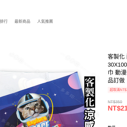
排行
最新商品
人氣推薦
客製化
30X1
巾 動
品訂做
超取滿NT$
NT$350
NT$2