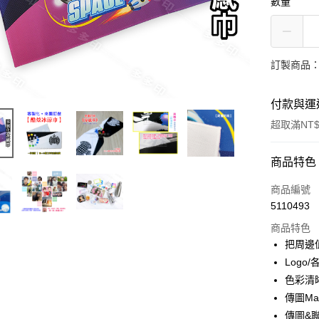
數量
訂製商品：
付款與運
超取滿NT$
付款方式
商品特色
信用卡一
商品編號
5110493
超商取貨
商品特色
LINE Pay
把周邊
Logo
Apple Pay
色彩清
街口支付
傳圖Mai
傳圖&聯繫