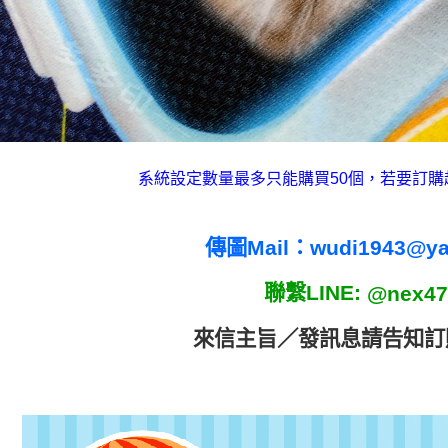
系統設定數量最多只能購買50個，若要訂購
傳圖Mail：
wudi1943@y
聯繫LINE:
@nex47
來信主旨／發訊息請告
知訂