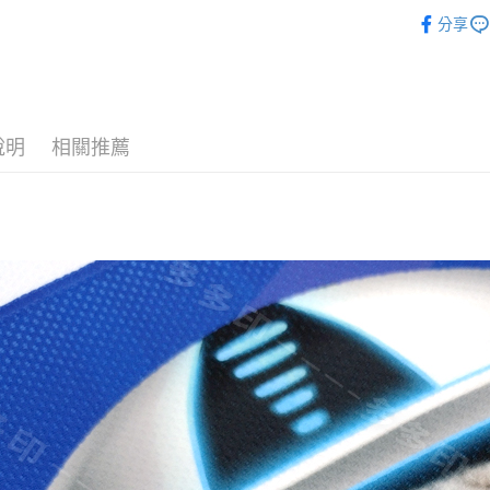
每筆NT$6
◆客製化
分享
【注意事
宅配
１．透過由
交易，需
每筆NT$1
求債權轉
２．關於
郵寄
https://aft
說明
相關推薦
每筆NT$1
３．未成
「AFTE
任。
４．使用「
即時審查
結果請求
５．嚴禁
形，恩沛
動。