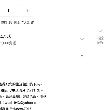
預計 18 個工作天出貨
送方式
清除
紀錄
2,000免運
次付款
付款
值得紀念的生活給記錄下來~
/各種圖示/生活照片 皆可訂製。
晰、高溫高壓印製顏色永不脫落。
l：wudi1943@yahoo.com
LINE:@nex4791f