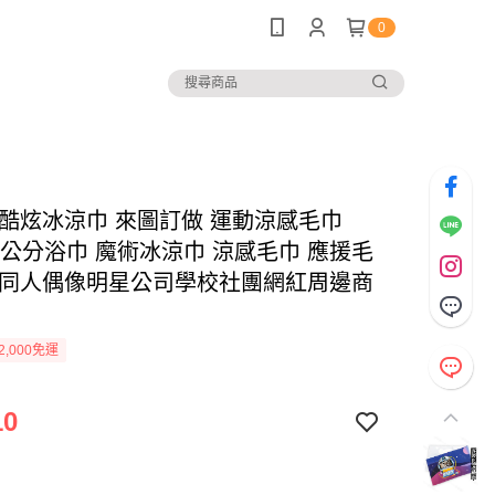
0
 酷炫冰涼巾 來圖訂做 運動涼感毛巾
00公分浴巾 魔術冰涼巾 涼感毛巾 應援毛
漫同人偶像明星公司學校社團網紅周邊商
2,000免運
10