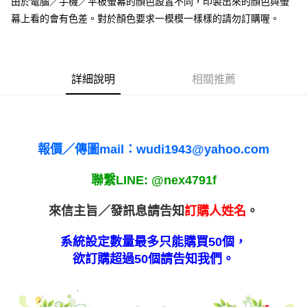
由於電腦／手機／平板螢幕的顏色設置不同，印製出來的顏色與螢
２．訂單成立數日內，您將收到繳費通知簡訊。
每筆NT$65，滿NT$2,000(含以上)免運費
３．收到繳費通知簡訊後14天內，點擊此簡訊中的連結，可透過四大超商／
幕上看的會有色差。對於顏色要求一模模一樣樣的請勿訂購喔。
ATM／網路銀行／等多元方式進行付款，方視為交易完成。
7-11付款取貨
※ 請注意：結帳手續完成當下不需立刻繳費，但若您需要取消訂單，請聯絡
每筆NT$65，滿NT$2,000(含以上)免運費
購買商品的店家。未經商家同意取消之訂單仍視為有效，需透過AFTEE先享
後付繳納相關費用。
付款後7-11取貨
※ 交易是否成功請以「AFTEE先享後付 」之結帳頁面顯示為準，若有關於
詳細說明
相關推薦
是否繳費成功／繳費後需取消欲退款等相關疑問，請聯繫「AFTEE先享後付
每筆NT$65，滿NT$2,000(含以上)免運費
客戶支援中心」
https://netprotections.freshdesk.com/support/home
宅配
【注意事項】
１．透過由恩沛科技股份有限公司提供之「AFTEE先享後付」服務完成之交
每筆NT$180，滿NT$10,000(含以上)免運費
報價／傳圖mail：wudi1943@yahoo.com
易，需依本服務之必要範圍內提供個人資料，並將交易相關給付款項請求債
權轉讓予恩沛科技股份有限公司。
郵寄
２．關於個人資料處理事宜，請瀏覽以下網址：
聯繫LINE: @nex4791f
每筆NT$100
https://aftee.tw/terms/#terms3
３．未成年的使用者請事先徵得法定代理人或監護人之同意方可使用
來信主旨／發訊息請告知
訂購人姓名
。
「AFTEE先享後付」，若未經同意申辦者引起之損失，本公司不負相關責
任。
４．使用「AFTEE先享後付」時，將依據個別帳號之用戶狀況，依本公司即
系統設定數量最多只能購買50個，
時審查核予不同之上限額度；若仍有額度不足之情形，本公司將視審查結果
欲訂購超過50個請告知我們。
請求用戶進行身份認證。
５．嚴禁一人註冊多個帳號或使用他人資訊註冊。若發現惡意使用之情形，
恩沛科技股份有限公司將有權停止該用戶之使用額度並採取法律行動。