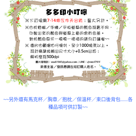
~~另外還有馬克杯／胸章／抱枕／保溫杯／束口後背包......各
種品項可供訂製~~