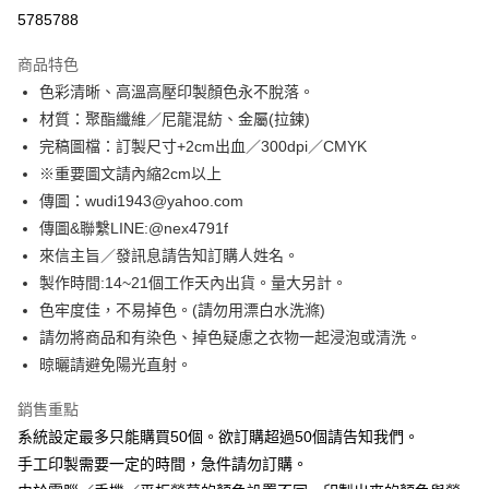
超商取貨付款
5785788
LINE Pay
商品特色
Apple Pay
色彩清晰、高溫高壓印製顏色永不脫落。
材質：聚酯纖維／尼龍混紡、金屬(拉鍊)
街口支付
完稿圖檔：訂製尺寸+2cm出血／300dpi／CMYK
悠遊付
※重要圖文請內縮2cm以上
傳圖：wudi1943@yahoo.com
全盈+PAY
傳圖&聯繫LINE:@nex4791f
AFTEE先享後付
來信主旨／發訊息請告知訂購人姓名。
相關說明
製作時間:14~21個工作天內出貨。量大另計。
【關於「AFTEE先享後付」】
色牢度佳，不易掉色。(請勿用漂白水洗滌)
ATM付款
AFTEE先享後付是「在收到商品之後才付款」的支付方式。 讓您購物簡單
請勿將商品和有染色、掉色疑慮之衣物一起浸泡或清洗。
便利好安心！
１．簡單：不需註冊會員、不需綁卡、不需儲值。
晾曬請避免陽光直射。
運送方式
２．便利：只要手機號碼，簡訊認證，即可結帳。
３．安心：先確認商品／服務後，再付款。
全家付款取貨
銷售重點
每筆NT$65，滿NT$2,000(含以上)免運費
系統設定最多只能購買50個。欲訂購超過50個請告知我們。
【「AFTEE先享後付」結帳流程】
１．於結帳方式選擇「AFTEE先享後付」後，將跳轉至「AFTEE先享後付」
手工印製需要一定的時間，急件請勿訂購。
付款後全家取貨
結帳頁面，進行簡訊認證並確認金額後，即可完成結帳。