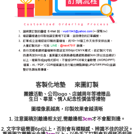
客製化地墊
來圖訂製
團體活動、公司
logo
、店鋪周年
等禮贈品
生日、畢業、情人紀念性價值
等禮物
圖檔像素越高，印製效果會越清晰
1.
注意圖稿別離邊框太近,需離邊框
才不會壓到邊。
3cm
2.
文字字級需要
6pt以上
，否則會有模糊感、辨識不佳的狀況。
重要圖文需離出血邊
以上，以免手工訂製會有偏移歪斜現