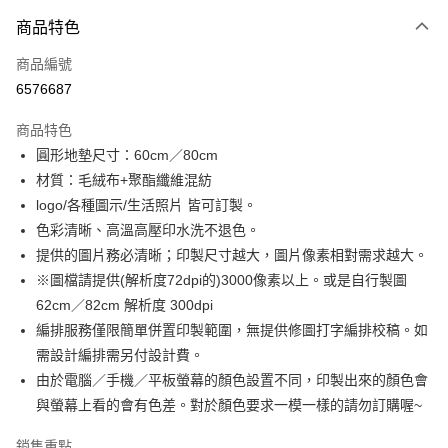
付款方式
商品特色
信用卡一次付款
商品編號
超商取貨付款
6576687
LINE Pay
商品特色
Apple Pay
圓形地墊尺寸：60cm／80cm
材質：毛絨布+聚酯纖維混紡
街口支付
logo/各種圖示/生活照片 皆可訂製。
悠遊付
色彩清晰、高溫高壓印水洗不退色。
提供的圖片務必清晰；印製尺寸越大，圖片像素相對需求越大。
全盈+PAY
※圖檔請提供(解析度72dpi的)3000像素以上。或是自行製圖
AFTEE先享後付
62cm／82cm 解析度 300dpi
相關說明
編排服務僅限簡單併置印製範圍，無提供修圖打字編排校稿。如
【關於「AFTEE先享後付」】
需設計編排需另付設計費。
ATM付款
AFTEE先享後付是「在收到商品之後才付款」的支付方式。 讓您購物簡單
由於電腦／手機／平板螢幕的顏色設置不同，印製出來的顏色會
便利好安心！
１．簡單：不需註冊會員、不需綁卡、不需儲值。
與螢幕上看的會有色差。對於顏色要求一模一樣的請勿訂購喔~
運送方式
２．便利：只要手機號碼，簡訊認證，即可結帳。
３．安心：先確認商品／服務後，再付款。
全家付款取貨
銷售重點