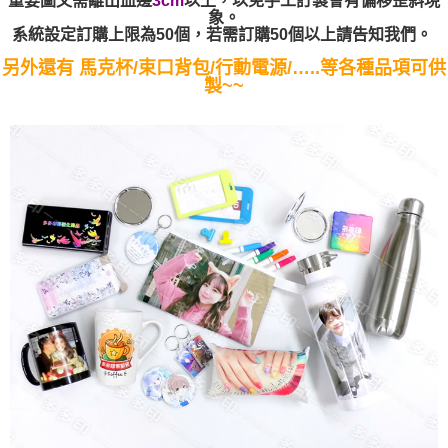
3cm
象。
系統設定訂購上限為
50
個，若需訂購
50
個以上請告知我們。
另外還有
馬克杯
/
束口背包
/
行動電源
/…..
等各種品項可供
製
~~