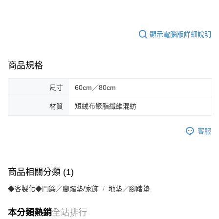
顯示電腦版詳細說明
商品規格
尺寸
60cm／80cm
材質
短絨布聚脂纖維混紡
客服
商品相關分類 (1)
◆客製化◆門簾／腳踏墊/家飾
地墊／腳踏墊
本分類熱銷
全站排行