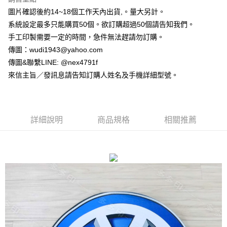
每筆NT$65，滿NT$2,000(含以上)免運費
圖片確認後約14~18個工作天內出貨,。量大另計。
【「AFTEE先享後付」結帳流程】
１．於結帳方式選擇「AFTEE先享後付」後，將跳轉至「AFTEE先享後付」
系統設定最多只能購買50個。欲訂購超過50個請告知我們。
付款後全家取貨
結帳頁面，進行簡訊認證並確認金額後，即可完成結帳。
手工印製需要一定的時間，急件無法趕請勿訂購。
２．訂單成立數日內，您將收到繳費通知簡訊。
每筆NT$65，滿NT$2,000(含以上)免運費
３．收到繳費通知簡訊後14天內，點擊此簡訊中的連結，可透過四大超商／
傳圖：wudi1943@yahoo.com
ATM／網路銀行／等多元方式進行付款，方視為交易完成。
7-11付款取貨
傳圖&聯繫LINE: @nex4791f
※ 請注意：結帳手續完成當下不需立刻繳費，但若您需要取消訂單，請聯絡
來信主旨／發訊息請告知訂購人姓名及手機詳細型號。
每筆NT$65，滿NT$2,000(含以上)免運費
購買商品的店家。未經商家同意取消之訂單仍視為有效，需透過AFTEE先享
後付繳納相關費用。
付款後7-11取貨
※ 交易是否成功請以「AFTEE先享後付 」之結帳頁面顯示為準，若有關於
是否繳費成功／繳費後需取消欲退款等相關疑問，請聯繫「AFTEE先享後付
每筆NT$65，滿NT$2,000(含以上)免運費
客戶支援中心」
https://netprotections.freshdesk.com/support/home
詳細說明
商品規格
相關推薦
宅配
【注意事項】
１．透過由恩沛科技股份有限公司提供之「AFTEE先享後付」服務完成之交
每筆NT$180，滿NT$10,000(含以上)免運費
易，需依本服務之必要範圍內提供個人資料，並將交易相關給付款項請求債
權轉讓予恩沛科技股份有限公司。
郵寄
２．關於個人資料處理事宜，請瀏覽以下網址：
每筆NT$100
https://aftee.tw/terms/#terms3
３．未成年的使用者請事先徵得法定代理人或監護人之同意方可使用
「AFTEE先享後付」，若未經同意申辦者引起之損失，本公司不負相關責
任。
４．使用「AFTEE先享後付」時，將依據個別帳號之用戶狀況，依本公司即
時審查核予不同之上限額度；若仍有額度不足之情形，本公司將視審查結果