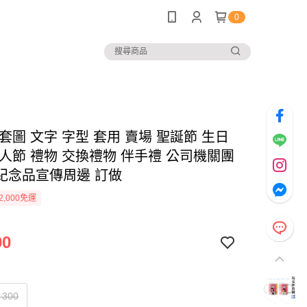
0
套圖 文字 字型 套用 賣場 聖誕節 生日
情人節 禮物 交換禮物 伴手禮 公司機關團
紀念品宣傳周邊 訂做
2,000免運
00
300