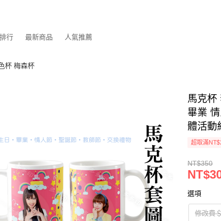
排行
最新商品
人氣推薦
色杯 梅森杯
馬克杯 
畢業 
體活動
超取滿NT$
NT$350
NT$3
選項
修改費＄