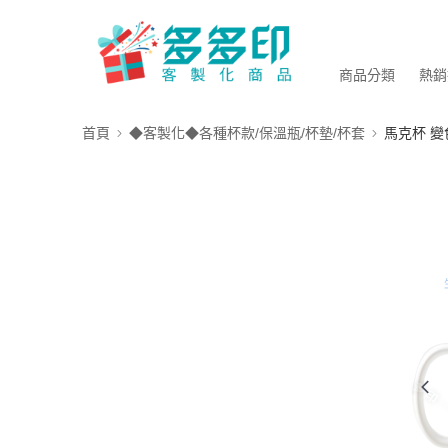
商品分類
熱銷
首頁
◆客製化◆各種杯款/保溫瓶/杯墊/杯套
馬克杯 變