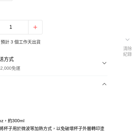
預計 3 個工作天出貨
清除
紀錄
送方式
2,000免運
次付款
付款
oz，約300ml
勿將杯子用於微波等加熱方式，以免破壞杯子外層轉印塗