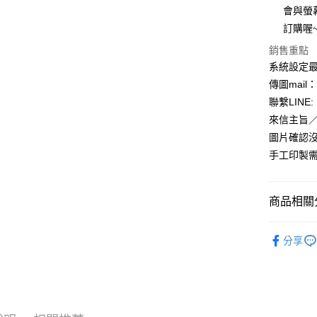
絡購買商品
會與螢
先享後付
每筆NT$6
※ 交易是
訂購喔~
是否繳費成
付款後7-1
銷售重點
付客戶支
每筆NT$6
系統設定最
【注意事
傳圖mail：
宅配
１．透過由
聯繫LINE: 
交易，需
每筆NT$1
求債權轉
來信主旨
２．關於
圖片確認沒
https://aft
３．未成
手工印製
「AFTE
任。
４．使用「
商品相關分
即時審查
結果請求
◆客製化◆
５．嚴禁
分享
形，恩沛
動。