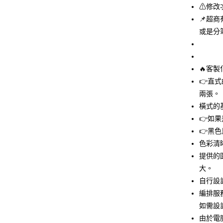
街口支付
⚠修改
📌超
悠遊付
或是分
Google Pa
全盈+PAY
🔥客
AFTEE先
👉直
相關說明
兩張。
【關於「A
ATM付款
橫式的
AFTEE
便利好安
👉如果
１．簡單
👉黑色
２．便利
運送方式
３．安心
色彩清
提供的
全家付款
【「AFT
大。
每筆NT$6
１．於結帳
付」結帳
自行設計
付款後全
２．訂單
編排服
３．收到繳
每筆NT$6
如需設
／ATM／
※ 請注意
由於電
7-11付款