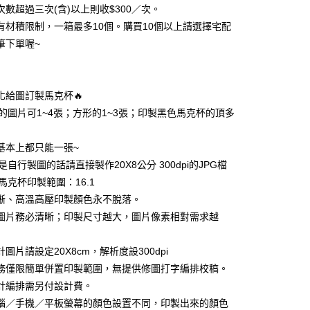
次數超過三次(含)以上則收$300／次。
商有材積限制，一箱最多10個。購買10個以上請選擇宅配
筆下單喔~
y
製化給圖訂製馬克杯🔥
享後付
式的圖片可1~4張；方形的1~3張；印製黑色馬克杯的頂多
FTEE先享後付」】
基本上都只能一張~
先享後付是「在收到商品之後才付款」的支付方式。 讓您購物簡單
心！
是自行製圖的話請直接製作20X8公分 300dpi的JPG檔
：不需註冊會員、不需綁卡、不需儲值。
馬克杯印製範圍：16.1
：只要手機號碼，簡訊認證，即可結帳。
：先確認商品／服務後，再付款。
晰、高溫高壓印製顏色永不脫落。
圖片務必清晰；印製尺寸越大，圖片像素相對需求越
取貨
EE先享後付」結帳流程】
5，滿NT$2,000(含以上)免運費
方式選擇「AFTEE先享後付」後，將跳轉至「AFTEE先享後
頁面，進行簡訊認證並確認金額後，即可完成結帳。
圖片請設定20X8cm，解析度設300dpi
家取貨
成立數日內，您將收到繳費通知簡訊。
務僅限簡單併置印製範圍，無提供修圖打字編排校稿。
費通知簡訊後14天內，點擊此簡訊中的連結，可透過四大超商
5，滿NT$2,000(含以上)免運費
計編排需另付設計費。
網路銀行／等多元方式進行付款，方視為交易完成。
：結帳手續完成當下不需立刻繳費，但若您需要取消訂單，請聯
腦／手機／平板螢幕的顏色設置不同，印製出來的顏色
取貨