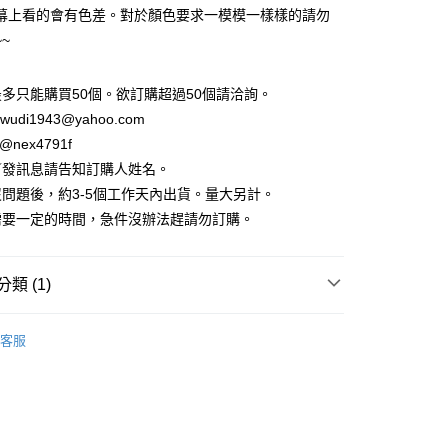
的店家。未經商家同意取消之訂單仍視為有效，需透過AFTEE
幕上看的會有色差。對於顏色要求一模模一樣樣的請勿
繳納相關費用。
5，滿NT$2,000(含以上)免運費
否成功請以「AFTEE先享後付 」之結帳頁面顯示為準，若有關於
~
功／繳費後需取消欲退款等相關疑問，請聯繫「AFTEE先享後
1取貨
援中心」
https://netprotections.freshdesk.com/support/home
5，滿NT$2,000(含以上)免運費
多只能購買50個。欲訂購超過50個請洽詢。
項】
wudi1943@yahoo.com
恩沛科技股份有限公司提供之「AFTEE先享後付」服務完成之
@nex4791f
依本服務之必要範圍內提供個人資料，並將交易相關給付款項請
80，滿NT$10,000(含以上)免運費
讓予恩沛科技股份有限公司。
／發訊息請告知訂購人姓名。
個人資料處理事宜，請瀏覽以下網址：
問題後，約3-5個工作天內出貨。量大另計。
ee.tw/terms/#terms3
年的使用者請事先徵得法定代理人或監護人之同意方可使用
需要一定的時間，急件沒辦法趕請勿訂購。
E先享後付」，若未經同意申辦者引起之損失，本公司不負相關責
AFTEE先享後付」時，將依據個別帳號之用戶狀況，依本公司
類 (1)
核予不同之上限額度；若仍有額度不足之情形，本公司將視審查
用戶進行身份認證。
各種杯款/保溫瓶/杯墊/杯套
馬克杯 變色杯 梅森杯
一人註冊多個帳號或使用他人資訊註冊。若發現惡意使用之情
客服
科技股份有限公司將有權停止該用戶之使用額度並採取法律行