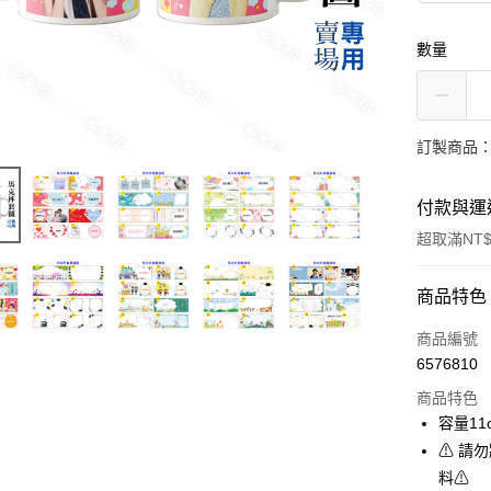
數量
訂製商品：
付款與運
超取滿NT$
付款方式
商品特色
信用卡一
商品編號
6576810
超商取貨
商品特色
LINE Pay
容量11
⚠ 請
Apple Pay
料⚠