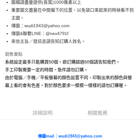
圖檔請盡量提供(長寬)1000像素以上
每筆NT$65，滿NT$2,000(含以上)免運費
【「AFTEE先享後付」結帳流程】
重要圖文盡量在中間偏下的位置，以免袋口束起來的時候看不到
１．於結帳方式選擇「AFTEE先享後付」後，將跳轉至「AFTEE先享後付」
主圖。
付款後全家取貨
結帳頁面，進行簡訊認證並確認金額後，即可完成結帳。
２．訂單成立數日內，您將收到繳費通知簡訊。
傳圖：wudi1943@yahoo.com
每筆NT$65，滿NT$2,000(含以上)免運費
３．收到繳費通知簡訊後14天內，點擊此簡訊中的連結，可透過四大超商／
傳圖&聯繫LINE：@nex4791f
ATM／網路銀行／等多元方式進行付款，方視為交易完成。
7-11付款取貨
※ 請注意：結帳手續完成當下不需立刻繳費，但若您需要取消訂單，請聯絡
來信主旨／發訊息請告知訂購人姓名。
每筆NT$65，滿NT$2,000(含以上)免運費
購買商品的店家。未經商家同意取消之訂單仍視為有效，需透過AFTEE先享
後付繳納相關費用。
銷售重點
付款後7-11取貨
※ 交易是否成功請以「AFTEE先享後付 」之結帳頁面顯示為準，若有關於
系統設定最多只能購買50個。欲訂購超過50個請告知我們。
是否繳費成功／繳費後需取消欲退款等相關疑問，請聯繫「AFTEE先享後付
每筆NT$65，滿NT$2,000(含以上)免運費
客戶支援中心」
https://netprotections.freshdesk.com/support/home
手工印製需要一定的時間，急件請勿訂購。
由於電腦／手機／平板螢幕的顏色設置不同，印製出來的顏色與螢
宅配
【注意事項】
幕上看的會有色差。對於顏色要求一模模一樣樣的請勿訂購喔。
１．透過由恩沛科技股份有限公司提供之「AFTEE先享後付」服務完成之交
每筆NT$180，滿NT$10,000(含以上)免運費
易，需依本服務之必要範圍內提供個人資料，並將交易相關給付款項請求債
權轉讓予恩沛科技股份有限公司。
郵寄
２．關於個人資料處理事宜，請瀏覽以下網址：
每筆NT$100
https://aftee.tw/terms/#terms3
詳細說明
相關推薦
３．未成年的使用者請事先徵得法定代理人或監護人之同意方可使用
「AFTEE先享後付」，若未經同意申辦者引起之損失，本公司不負相關責
任。
４．使用「AFTEE先享後付」時，將依據個別帳號之用戶狀況，依本公司即
傳圖mail：wudi1943@yahoo.com
時審查核予不同之上限額度；若仍有額度不足之情形，本公司將視審查結果