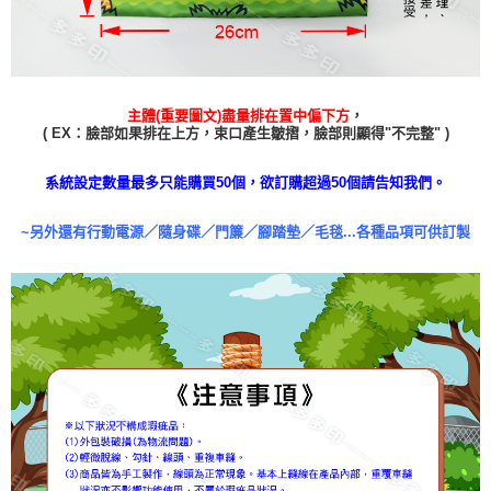
，
主體(重要圖文)盡量排在置中偏下方
( EX：臉部如果排在上方，束口產生皺摺，臉部則顯得"不完整" )
系統設定數量最多只能購買50個，欲訂購超過50個請告知我們。
~另外還有行動電源／隨身碟／門簾／腳踏墊／毛毯...各種品項可供訂製