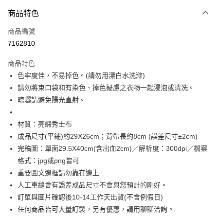
付款方式
商品特色
信用卡一次付款
商品編號
超商取貨付款
7162810
LINE Pay
商品特色
Apple Pay
色牢度佳，不易掉色。(請勿用漂白水洗滌)
請勿將束口袋和有染色、掉色疑慮之衣物一起浸泡或清洗。
街口支付
晾曬請避免陽光直射。
悠遊付
材質：亮緞秀士布
全盈+PAY
成品尺寸(平鋪)約29X26cm；背帶長約8cm (誤差尺寸±2cm)
AFTEE先享後付
完稿圖：單面29.5X40cm(含出血2cm)／解析度：300dpi／檔案
相關說明
格式：jpg或png皆可
【關於「AFTEE先享後付」】
重要圖文邊框請勿靠在邊上
ATM付款
AFTEE先享後付是「在收到商品之後才付款」的支付方式。 讓您購物簡單
人工車縫會有誤差成品尺寸不會與您預計的剛好。
便利好安心！
１．簡單：不需註冊會員、不需綁卡、不需儲值。
訂單與圖片確認後10-14工作天出貨(不含例假日)
運送方式
２．便利：只要手機號碼，簡訊認證，即可結帳。
任何商品皆可大量訂製，另有優惠，請用聊聊洽詢。
３．安心：先確認商品／服務後，再付款。
全家付款取貨