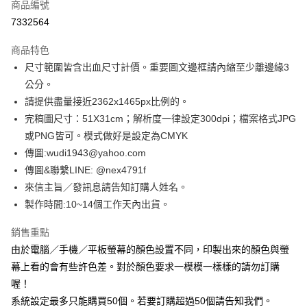
商品編號
超商取貨付款
7332564
LINE Pay
商品特色
Apple Pay
尺寸範圍皆含出血尺寸計價。重要圖文邊框請內縮至少離邊緣3
公分。
街口支付
請提供盡量接近2362x1465px比例的。
悠遊付
完稿圖尺寸：51X31cm；解析度一律設定300dpi；檔案格式JPG
或PNG皆可。模式做好是設定為CMYK
全盈+PAY
傳圖:wudi1943@yahoo.com
AFTEE先享後付
傳圖&聯繫LINE: @nex4791f
相關說明
來信主旨／發訊息請告知訂購人姓名。
【關於「AFTEE先享後付」】
製作時間:10~14個工作天內出貨。
ATM付款
AFTEE先享後付是「在收到商品之後才付款」的支付方式。 讓您購物簡單
便利好安心！
銷售重點
１．簡單：不需註冊會員、不需綁卡、不需儲值。
運送方式
２．便利：只要手機號碼，簡訊認證，即可結帳。
由於電腦／手機／平板螢幕的顏色設置不同，印製出來的顏色與螢
３．安心：先確認商品／服務後，再付款。
全家付款取貨
幕上看的會有些許色差。對於顏色要求一模模一樣樣的請勿訂購
每筆NT$65，滿NT$2,000(含以上)免運費
喔！
【「AFTEE先享後付」結帳流程】
１．於結帳方式選擇「AFTEE先享後付」後，將跳轉至「AFTEE先享後付」
系統設定最多只能購買50個。若要訂購超過50個請告知我們。