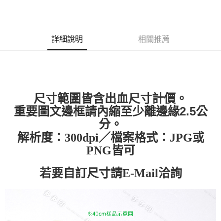
付款後全家取貨
結帳頁面，進行簡訊認證並確認金額後，即可完成結帳。
２．訂單成立數日內，您將收到繳費通知簡訊。
每筆NT$65，滿NT$2,000(含以上)免運費
３．收到繳費通知簡訊後14天內，點擊此簡訊中的連結，可透過四大超商／
ATM／網路銀行／等多元方式進行付款，方視為交易完成。
7-11付款取貨
※ 請注意：結帳手續完成當下不需立刻繳費，但若您需要取消訂單，請聯絡
詳細說明
相關推薦
每筆NT$65，滿NT$2,000(含以上)免運費
購買商品的店家。未經商家同意取消之訂單仍視為有效，需透過AFTEE先享
後付繳納相關費用。
付款後7-11取貨
※ 交易是否成功請以「AFTEE先享後付 」之結帳頁面顯示為準，若有關於
是否繳費成功／繳費後需取消欲退款等相關疑問，請聯繫「AFTEE先享後付
每筆NT$65，滿NT$2,000(含以上)免運費
客戶支援中心」
https://netprotections.freshdesk.com/support/home
宅配
尺寸範圍皆含出血尺寸計價。
【注意事項】
１．透過由恩沛科技股份有限公司提供之「AFTEE先享後付」服務完成之交
每筆NT$180，滿NT$10,000(含以上)免運費
重要圖文邊框請內縮至少離邊緣2.5公
易，需依本服務之必要範圍內提供個人資料，並將交易相關給付款項請求債
分。
權轉讓予恩沛科技股份有限公司。
郵寄
２．關於個人資料處理事宜，請瀏覽以下網址：
解析度：300dpi／檔案格式：JPG或
每筆NT$100
https://aftee.tw/terms/#terms3
PNG皆可
３．未成年的使用者請事先徵得法定代理人或監護人之同意方可使用
「AFTEE先享後付」，若未經同意申辦者引起之損失，本公司不負相關責
任。
若要自訂尺寸請E-Mail洽詢
４．使用「AFTEE先享後付」時，將依據個別帳號之用戶狀況，依本公司即
時審查核予不同之上限額度；若仍有額度不足之情形，本公司將視審查結果
請求用戶進行身份認證。
５．嚴禁一人註冊多個帳號或使用他人資訊註冊。若發現惡意使用之情形，
恩沛科技股份有限公司將有權停止該用戶之使用額度並採取法律行動。