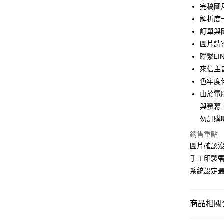
街口支付
完稿圖尺
解析度一
悠遊付
訂單與
全盈+PAY
圖片請寄
聯繫LIN
AFTEE先
來信主
相關說明
【關於「A
色牢度
AFTEE
由於電
便利好安
運送方式
與螢幕
１．簡單
２．便利
勿訂購
全家付款
３．安心
每筆NT$6
銷售重點
【「AFT
圖片確認
付款後全
１．於結帳
手工印製
付」結帳
每筆NT$6
２．訂單
系統設定最
３．收到繳
7-11付款
／ATM／
每筆NT$6
※ 請注意
商品相關分
絡購買商品
先享後付
付款後7-1
◆客製化◆