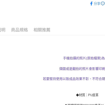
※ 交易是
每筆NT$6
分享
是否繳費成
付客戶支
宅配
【注意事
每筆NT$1
１．透過由
交易，需
郵寄
說明
商品規格
相關推薦
求債權轉
每筆NT$1
２．關於
https://aft
３．未成
「AFTE
任。
４．使用「
手機拍攝的照片(原始檔案)
即時審查
結果請求
５．嚴禁
擷圖或是翻拍的照片會影響印
形，恩沛
動。
若要堅持使用以致成品效果不彰、不符合
◆材質：PU皮革