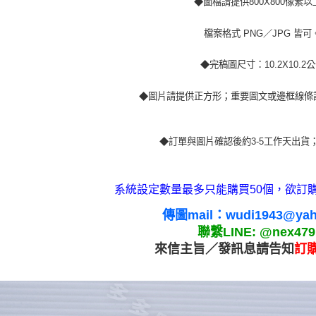
◆圖檔請提供800X800像素以
檔案格式 PNG／JPG 皆可
◆完稿圖尺寸：10.2X10.2
◆圖片請提供正方形；重要圖文或邊框線條請
◆訂單與圖片確認後約3-5工作天出貨
系統設定數量最多只能購買50個，欲訂購
傳圖mail：wudi1943@yah
聯繫LINE: @nex479
來信主旨／發訊息請告知
訂