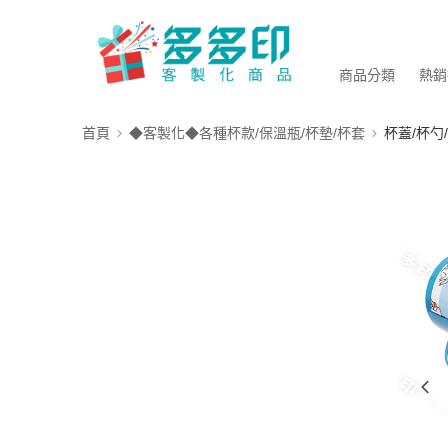
商品分類
熱銷
首頁
◆客製化◆各種杯款/保溫瓶/杯墊/杯套
杯蓋/杯勺