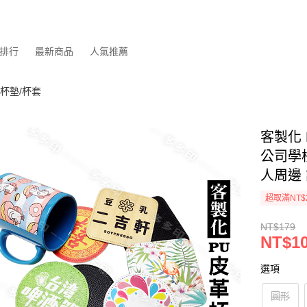
排行
最新商品
人氣推薦
/杯墊/杯套
客製化 
公司學
人周邊
超取滿NT$
NT$179
NT$1
選項
圓形