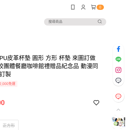
0
PU皮革杯墊 圓形 方形 杯墊 來圖訂做
校團體餐廳咖啡館禮贈品紀念品 動漫同
 訂製
2,000免運
00
正方形