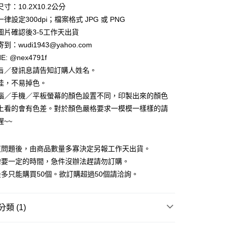
寸：10.2X10.2公分
律設定300dpi；檔案格式 JPG 或 PNG
圖片確認後3-5工作天出貨
到：wudi1943@yahoo.com
E: @nex4791f
享後付
旨／發訊息請告知訂購人姓名。
FTEE先享後付」】
佳，不易掉色。
先享後付是「在收到商品之後才付款」的支付方式。 讓您購物簡單
腦／手機／平板螢幕的顏色設置不同，印製出來的顏色
心！
上看的會有色差。對於顏色嚴格要求一模模一樣樣的請
：不需註冊會員、不需綁卡、不需儲值。
：只要手機號碼，簡訊認證，即可結帳。
喔~~
取貨
：先確認商品／服務後，再付款。
5，滿NT$2,000(含以上)免運費
EE先享後付」結帳流程】
沒問題後，由商品數量多寡決定另報工作天出貨。
家取貨
方式選擇「AFTEE先享後付」後，將跳轉至「AFTEE先享後
需要一定的時間，急件沒辦法趕請勿訂購。
頁面，進行簡訊認證並確認金額後，即可完成結帳。
5，滿NT$2,000(含以上)免運費
成立數日內，您將收到繳費通知簡訊。
多只能購買50個。欲訂購超過50個請洽詢。
費通知簡訊後14天內，點擊此簡訊中的連結，可透過四大超商
取貨
網路銀行／等多元方式進行付款，方視為交易完成。
5，滿NT$2,000(含以上)免運費
：結帳手續完成當下不需立刻繳費，但若您需要取消訂單，請聯
類 (1)
的店家。未經商家同意取消之訂單仍視為有效，需透過AFTEE
繳納相關費用。
1取貨
各種杯款/保溫瓶/杯墊/杯套
杯蓋/杯勺/杯墊/杯套