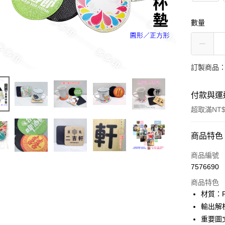
數量
訂製商品：
付款與運
超取滿NT$
付款方式
商品特色
信用卡一
商品編號
7576690
超商取貨
商品特色
LINE Pay
材質：
輸出解析
Apple Pay
重要圖