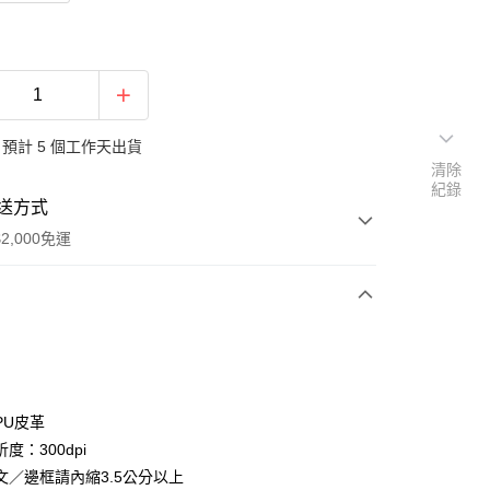
預計 5 個工作天出貨
清除
紀錄
送方式
2,000免運
次付款
付款
PU皮革
度：300dpi
文／邊框請內縮3.5公分以上