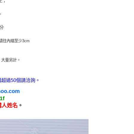
上；
。
公分
往內縮至少3cm
；大量另計。
超過50個請洽詢。
oo.com
1f
購人姓名
。