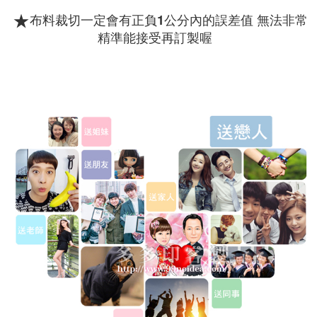
請求用戶進行身份認證。
★
布料裁切一定會有正負1公分內的誤差值 無法非常
５．嚴禁一人註冊多個帳號或使用他人資訊註冊。若發現惡意使用之情形，
恩沛科技股份有限公司將有權停止該用戶之使用額度並採取法律行動。
精準能接受再訂製喔