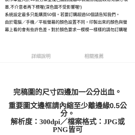
每筆NT$65，滿NT$2,000(含以上)免運費
墨,不介意者再下標喔(深色圖不受影響喔!)
【「AFTEE先享後付」結帳流程】
１．於結帳方式選擇「AFTEE先享後付」後，將跳轉至「AFTEE先享後付」
系統設定最多只能購買50個。若要訂購超過50個請告知我們。
付款後全家取貨
結帳頁面，進行簡訊認證並確認金額後，即可完成結帳。
由於電腦／手機／平板螢幕的顏色設置不同，印製出來的顏色與螢
２．訂單成立數日內，您將收到繳費通知簡訊。
每筆NT$65，滿NT$2,000(含以上)免運費
３．收到繳費通知簡訊後14天內，點擊此簡訊中的連結，可透過四大超商／
幕上看的會有些許色差。對於顏色要求一模模一樣樣的請勿訂購喔
ATM／網路銀行／等多元方式進行付款，方視為交易完成。
7-11付款取貨
※ 請注意：結帳手續完成當下不需立刻繳費，但若您需要取消訂單，請聯絡
每筆NT$65，滿NT$2,000(含以上)免運費
購買商品的店家。未經商家同意取消之訂單仍視為有效，需透過AFTEE先享
後付繳納相關費用。
付款後7-11取貨
※ 交易是否成功請以「AFTEE先享後付 」之結帳頁面顯示為準，若有關於
詳細說明
相關推薦
是否繳費成功／繳費後需取消欲退款等相關疑問，請聯繫「AFTEE先享後付
每筆NT$65，滿NT$2,000(含以上)免運費
客戶支援中心」
https://netprotections.freshdesk.com/support/home
宅配
【注意事項】
１．透過由恩沛科技股份有限公司提供之「AFTEE先享後付」服務完成之交
每筆NT$180，滿NT$10,000(含以上)免運費
易，需依本服務之必要範圍內提供個人資料，並將交易相關給付款項請求債
。
完稿圖的尺寸四邊加一公分出血
權轉讓予恩沛科技股份有限公司。
郵寄
２．關於個人資料處理事宜，請瀏覽以下網址：
每筆NT$100
重要圖文邊框請內縮至少離邊緣0.5公
https://aftee.tw/terms/#terms3
３．未成年的使用者請事先徵得法定代理人或監護人之同意方可使用
分。
「AFTEE先享後付」，若未經同意申辦者引起之損失，本公司不負相關責
解析度：300dpi／檔案格式：JPG或
任。
４．使用「AFTEE先享後付」時，將依據個別帳號之用戶狀況，依本公司即
PNG皆可
時審查核予不同之上限額度；若仍有額度不足之情形，本公司將視審查結果