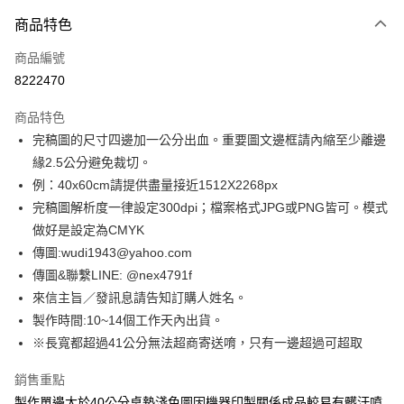
付款方式
商品特色
信用卡一次付款
商品編號
超商取貨付款
8222470
LINE Pay
商品特色
Apple Pay
完稿圖的尺寸四邊加一公分出血。重要圖文邊框請內縮至少離邊
緣2.5公分避免裁切。
街口支付
例：40x60cm請提供盡量接近1512X2268px
悠遊付
完稿圖解析度一律設定300dpi；檔案格式JPG或PNG皆可。模式
做好是設定為CMYK
全盈+PAY
傳圖:wudi1943@yahoo.com
AFTEE先享後付
傳圖&聯繫LINE: @nex4791f
相關說明
來信主旨／發訊息請告知訂購人姓名。
【關於「AFTEE先享後付」】
製作時間:10~14個工作天內出貨。
ATM付款
AFTEE先享後付是「在收到商品之後才付款」的支付方式。 讓您購物簡單
※長寬都超過41公分無法超商寄送唷，只有一邊超過可超取
便利好安心！
１．簡單：不需註冊會員、不需綁卡、不需儲值。
運送方式
２．便利：只要手機號碼，簡訊認證，即可結帳。
銷售重點
３．安心：先確認商品／服務後，再付款。
全家付款取貨
製作單邊大於40公分桌墊淺色圖因機器印製關係成品較易有髒汙噴