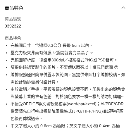
付款方式
商品特色
信用卡一次付款
商品編號
超商取貨付款
9392322
LINE Pay
商品特色
Apple Pay
完稿圖尺寸：含邊框0.3公分 長邊 5cm 以內。
壓克力板夾背面有薄膜 ✨撕開就會亮晶晶了 ✨
街口支付
完稿圖解析度一律設定300dpi／檔案格式PNG或PSD皆可。
悠遊付
請提供確認要製作的圖片。不要傳送兩張以上讓我們選圖 🥹
編排服務僅限簡單併置印製範圍，無提供修圖打字編排校稿。如
全盈+PAY
需設計編排需另付設計費。
AFTEE先享後付
由於電腦／手機／平板螢幕的顏色設置不同，印製出來的顏色會
相關說明
與螢幕上看的會有色差。對於顏色要求一模一樣的請勿訂購喔~
【關於「AFTEE先享後付」】
不接受OFFICE等文書軟體檔案(word/ppt/excel)；AI/PDF/CDR
ATM付款
AFTEE先享後付是「在收到商品之後才付款」的支付方式。 讓您購物簡單
檔案請先自行輸出轉點陣圖檔格式(JPG/TIFF/PNG)並調整好顏
便利好安心！
１．簡單：不需註冊會員、不需綁卡、不需儲值。
色後再傳檔過來。
運送方式
２．便利：只要手機號碼，簡訊認證，即可結帳。
中文字體大小約 0.6cm 為極限；英文字體大小約 0.4cm 為極
３．安心：先確認商品／服務後，再付款。
全家付款取貨