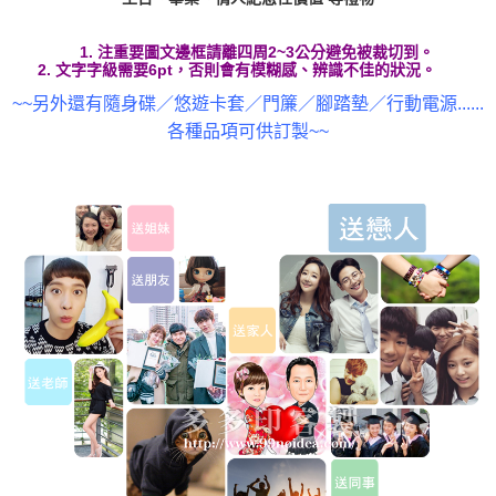
1. 注重要圖文邊框請離四周2~3公分避免被裁切到。
2. 文字字級需要6pt，否則會有模糊感、辨識不佳的狀況。
~~另外還有隨身碟／悠遊卡套／門簾／腳踏墊／行動電源......
各種品項可供訂製~~