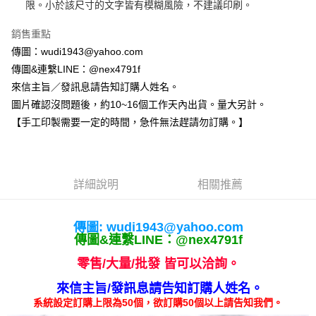
限。小於該尺寸的文字皆有模糊風險，不建議印刷。
每筆NT$65，滿NT$2,000(含以上)免運費
【「AFTEE先享後付」結帳流程】
１．於結帳方式選擇「AFTEE先享後付」後，將跳轉至「AFTEE先享後付」
銷售重點
付款後全家取貨
結帳頁面，進行簡訊認證並確認金額後，即可完成結帳。
傳圖：wudi1943@yahoo.com
２．訂單成立數日內，您將收到繳費通知簡訊。
每筆NT$65，滿NT$2,000(含以上)免運費
３．收到繳費通知簡訊後14天內，點擊此簡訊中的連結，可透過四大超商／
傳圖&連繫LINE：@nex4791f
ATM／網路銀行／等多元方式進行付款，方視為交易完成。
7-11付款取貨
來信主旨／發訊息請告知訂購人姓名。
※ 請注意：結帳手續完成當下不需立刻繳費，但若您需要取消訂單，請聯絡
圖片確認沒問題後，約10~16個工作天內出貨。量大另計。
每筆NT$65，滿NT$2,000(含以上)免運費
購買商品的店家。未經商家同意取消之訂單仍視為有效，需透過AFTEE先享
後付繳納相關費用。
【手工印製需要一定的時間，急件無法趕請勿訂購。】
付款後7-11取貨
※ 交易是否成功請以「AFTEE先享後付 」之結帳頁面顯示為準，若有關於
是否繳費成功／繳費後需取消欲退款等相關疑問，請聯繫「AFTEE先享後付
每筆NT$65，滿NT$2,000(含以上)免運費
客戶支援中心」
https://netprotections.freshdesk.com/support/home
宅配
【注意事項】
詳細說明
相關推薦
１．透過由恩沛科技股份有限公司提供之「AFTEE先享後付」服務完成之交
每筆NT$180，滿NT$10,000(含以上)免運費
易，需依本服務之必要範圍內提供個人資料，並將交易相關給付款項請求債
權轉讓予恩沛科技股份有限公司。
郵寄
傳圖: wudi
1943@yahoo.com
２．關於個人資料處理事宜，請瀏覽以下網址：
傳圖&連繫LINE：@nex4791f
每筆NT$100
https://aftee.tw/terms/#terms3
３．未成年的使用者請事先徵得法定代理人或監護人之同意方可使用
零售/大量/批發 皆可以洽詢。
「AFTEE先享後付」，若未經同意申辦者引起之損失，本公司不負相關責
任。
來信主旨/發訊息請告知訂購人姓名。
４．使用「AFTEE先享後付」時，將依據個別帳號之用戶狀況，依本公司即
系統設定訂購上限為50個，欲訂購50個以上請告知我們。
時審查核予不同之上限額度；若仍有額度不足之情形，本公司將視審查結果