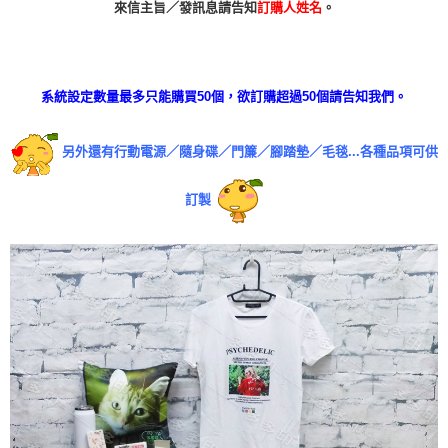
來信主旨／發訊息請告知
訂購人姓名
。
系統設定數量最多只能購買50個，欲訂購超過50個請告知我們。
另外還有行動電源／隨身碟／門簾／腳踏墊／毛毯...各種品項可供
訂製