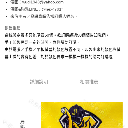
傳圖：wudi1943@yahoo.com
每筆NT$65，滿NT$2,000(含以上)免運費
【「AFTEE先享後付」結帳流程】
傳圖&聯繫LINE：@nex4791f
１．於結帳方式選擇「AFTEE先享後付」後，將跳轉至「AFTEE先享後付」
來信主旨／發訊息請告知訂購人姓名。
付款後全家取貨
結帳頁面，進行簡訊認證並確認金額後，即可完成結帳。
２．訂單成立數日內，您將收到繳費通知簡訊。
每筆NT$65，滿NT$2,000(含以上)免運費
３．收到繳費通知簡訊後14天內，點擊此簡訊中的連結，可透過四大超商／
銷售重點
ATM／網路銀行／等多元方式進行付款，方視為交易完成。
7-11付款取貨
系統設定最多只能購買50個。欲訂購超過50個請告知我們。
※ 請注意：結帳手續完成當下不需立刻繳費，但若您需要取消訂單，請聯絡
手工印製需要一定的時間，急件請勿訂購。
每筆NT$65，滿NT$2,000(含以上)免運費
購買商品的店家。未經商家同意取消之訂單仍視為有效，需透過AFTEE先享
後付繳納相關費用。
由於電腦／手機／平板螢幕的顏色設置不同，印製出來的顏色與螢
付款後7-11取貨
※ 交易是否成功請以「AFTEE先享後付 」之結帳頁面顯示為準，若有關於
幕上看的會有色差。對於顏色要求一模模一樣樣的請勿訂購喔。
是否繳費成功／繳費後需取消欲退款等相關疑問，請聯繫「AFTEE先享後付
每筆NT$65，滿NT$2,000(含以上)免運費
客戶支援中心」
https://netprotections.freshdesk.com/support/home
宅配
【注意事項】
１．透過由恩沛科技股份有限公司提供之「AFTEE先享後付」服務完成之交
每筆NT$180，滿NT$10,000(含以上)免運費
詳細說明
相關推薦
易，需依本服務之必要範圍內提供個人資料，並將交易相關給付款項請求債
權轉讓予恩沛科技股份有限公司。
郵寄
２．關於個人資料處理事宜，請瀏覽以下網址：
每筆NT$100
https://aftee.tw/terms/#terms3
３．未成年的使用者請事先徵得法定代理人或監護人之同意方可使用
「AFTEE先享後付」，若未經同意申辦者引起之損失，本公司不負相關責
任。
４．使用「AFTEE先享後付」時，將依據個別帳號之用戶狀況，依本公司即
時審查核予不同之上限額度；若仍有額度不足之情形，本公司將視審查結果