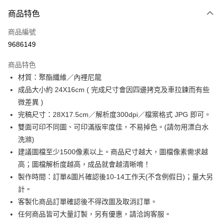
付款方式
商品特色
信用卡一次付款
商品編號
超商取貨付款
9686149
LINE Pay
商品特色
Apple Pay
材質：聚酯纖維／內裡尼龍
成品大小約 24X16cm ( 完成尺寸會因四邊拷克及車拉鍊而有些
街口支付
微差異 )
悠遊付
完稿尺寸：28X17.5cm／解析度300dpi／檔案格式 JPG 即可。
雙面可印不同圖、可印滿版牢度佳，不易掉色。(請勿用漂白水
全盈+PAY
洗滌)
AFTEE先享後付
建議圖檔至少1500像素以上。商品尺寸越大，圖檔像素需求越
相關說明
高；圖檔解析度越高，成品就會越清晰唷！
【關於「AFTEE先享後付」】
製作時間：訂單&圖片確認後10-14工作天(不含例假日)；量大另
ATM付款
AFTEE先享後付是「在收到商品之後才付款」的支付方式。 讓您購物簡單
計。
便利好安心！
１．簡單：不需註冊會員、不需綁卡、不需儲值。
客製化商品訂單確認後不得改圖及取消訂單。
運送方式
２．便利：只要手機號碼，簡訊認證，即可結帳。
任何商品皆可大量訂製，另有優惠，請洽詢客服。
３．安心：先確認商品／服務後，再付款。
全家付款取貨