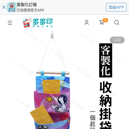
客製化訂做
開啟APP
立刻使用官方APP
0
1
/
10