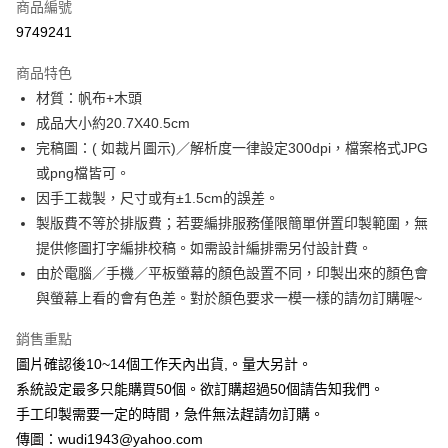
商品編號
超商取貨付款
9749241
LINE Pay
商品特色
Apple Pay
材質：帆布+木頭
成品大小約20.7X40.5cm
街口支付
完稿圖：( 如裁片圖示)／解析度一律設定300dpi，檔案格式JPG
悠遊付
或png檔皆可。
因手工裁製，尺寸或有±1.5cm的誤差。
全盈+PAY
製版費不等於排版費；若要編排服務僅限簡單併置印製範圍，無
AFTEE先享後付
提供修圖打字編排校稿。如需設計編排需另付設計費。
相關說明
由於電腦／手機／平板螢幕的顏色設置不同，印製出來的顏色會
【關於「AFTEE先享後付」】
與螢幕上看的會有色差。對於顏色要求一模一樣的請勿訂購喔~
ATM付款
AFTEE先享後付是「在收到商品之後才付款」的支付方式。 讓您購物簡單
便利好安心！
銷售重點
１．簡單：不需註冊會員、不需綁卡、不需儲值。
運送方式
２．便利：只要手機號碼，簡訊認證，即可結帳。
圖片確認後10~14個工作天內出貨,。量大另計。
３．安心：先確認商品／服務後，再付款。
全家付款取貨
系統設定最多只能購買50個。欲訂購超過50個請告知我們。
每筆NT$65，滿NT$2,000(含以上)免運費
手工印製需要一定的時間，急件無法趕請勿訂購。
【「AFTEE先享後付」結帳流程】
１．於結帳方式選擇「AFTEE先享後付」後，將跳轉至「AFTEE先享後付」
傳圖：wudi1943@yahoo.com