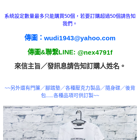
系統設定數量最多只能購買50個，若要訂購超過50個請告知
我們。
傳圖：
wudi1943@yahoo.com
傳圖&聯繫LINE:
@nex4791f
來信主旨／發訊息請告
知訂購人姓名
。
~~另外還有門簾／腳踏墊／各種壓克力製品／隨身碟／後背
包......各種品項可供訂製~~